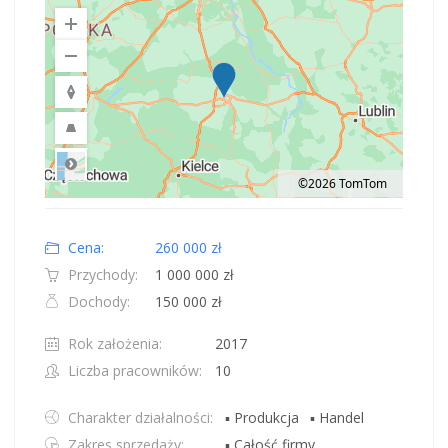
©2026 TomTom
Road
Location: Polska.
Map style: road.
Map shortcuts: Zoom out: hyphen. Zoom in: plus. Pan right 100 pixels: right
Cena:
260 000 zł
Przychody:
1 000 000 zł
Dochody:
150 000 zł
Rok założenia:
2017
Liczba pracowników:
10
Charakter działalności:
▪ Produkcja
▪ Handel
Zakres sprzedaży:
▪ Całość firmy