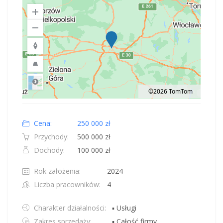
©2026 TomTom
Road
Location: Polska.
Map style: road.
Map shortcuts: Zoom out: hyphen. Zoom in: plus. Pan right 100 pixels: right
Cena:
250 000 zł
Przychody:
500 000 zł
Dochody:
100 000 zł
Rok założenia:
2024
Liczba pracowników:
4
Charakter działalności:
▪ Usługi
Zakres sprzedaży:
▪ Całość firmy