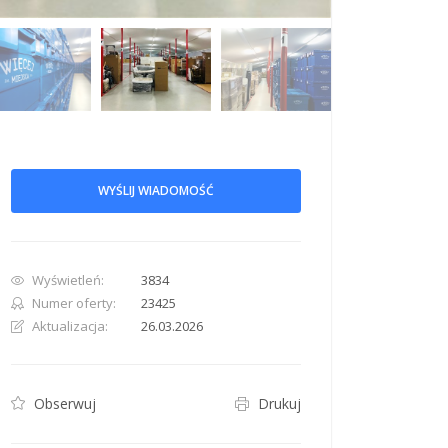
WYŚLIJ WIADOMOŚĆ
row. Pan down 100 pixels: down arrow. Rotate 15 degrees clockwise: shift + right arr
Wyświetleń:
3834
Numer oferty:
23425
Aktualizacja:
26.03.2026
Obserwuj
Drukuj