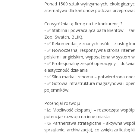
Ponad 1500 sztuk wytrzymałych, ekologiczny
alternatywa dla kartonów podczas przeprowa
Co wyróżnia tę firmę na tle konkurencji?
• ✅ Stabilna i powracająca baza klientów – zar
Zoo, Swatch, BLIK).
• ✅ Rekomendacje znanych osób – z usług korzy
• ✅ Nowoczesna, responsywna strona intern
polskim i angielskim, wyposażona w system wi
• ✅ Profesjonalny zespół operacyjny – doświa
elastyczność działania.
• ✅ Silna marka i renoma – potwierdzona ob
• ✅ Gotowa infrastruktura magazynowa i ope
pojemników.
Potencjał rozwoju
• 📈 Możliwość ekspansji – rozpoczęta współp
potencjał rozwoju na inne miasta.
• 🤝 Partnerstwa strategiczne – aktywna wspó
sprzątanie, archiwizacja), co zwiększa liczbę k