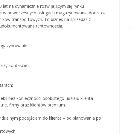
0 lat na dynamicznie rozwijającym się rynku
 się w nowoczesnych usługach magazynowania door-to-
ików transportowych. To biznes na sprzedaż z
 i udokumentowaną rentownością.
 magazynowanie
przy kontakcie)
zarach:
bli bez konieczności osobistego udziału klienta –
tne, firmy oraz klientów premium.
dualnym podejściem do klienta – od planowania po
ortowych