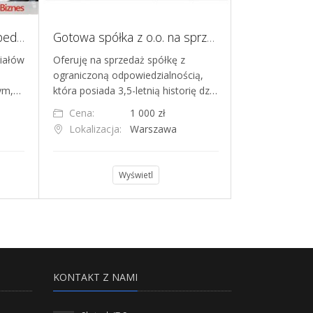
Transport drogowy oraz spedycja, mniejszościowe udziały, wspólnik
Gotowa spółka z o.o. na sprzedaż 3,5 roku historii
ziałów
Oferuję na sprzedaż spółkę z
Witam, sprzed
ograniczoną odpowiedzialnością,
stanowiskowej
wym,…
która posiada 3,5-letnią historię dz…
oraz garażem.
Cena:
1 000 zł
Cena:
Lokalizacja:
Warszawa
Lokalizacja
Wyświetl
KONTAKT Z NAMI