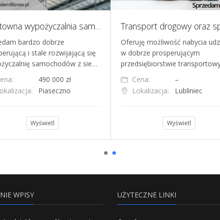
Rentowna wypożyczalnia samochodów
edam bardzo dobrze
Oferuję możliwość nabycia ud
erującą i stale rozwijającą się
w dobrze prosperującym
życzalnię samochodów z sie…
przedsiębiorstwie transporto
ena:
490 000 zł
Cena:
–
okalizacja:
Piaseczno
Lokalizacja:
Lubliniec
Wyświetl
Wyświetl
NIE WPISY
UŻYTECZNE LINKI