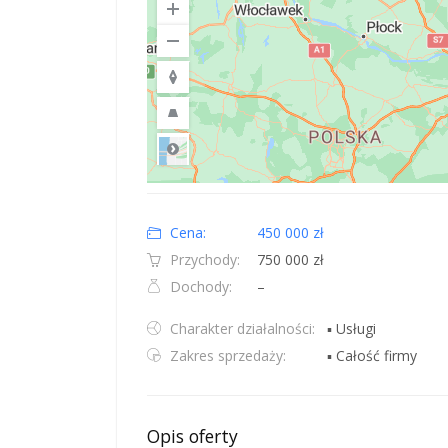
Road
Location: Obwód królewiecki, Polska.
Map style: road.
Map shortcuts: Zoom out: hyphen. Zoom in: plus. Pan righ
Cena:
450 000 zł
Przychody:
750 000 zł
Dochody:
–
Charakter działalności:
▪ Usługi
Zakres sprzedaży:
▪ Całość firmy
Opis oferty