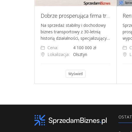
Sprzedam firmę transportową, Pniewy
Dobrze prosperująca firma transportowa na sprzedaż – Olsztyn, woj. Warmińsko-Mazurskie
sportową z
Na sprzedaż stabilny i dochodowy
Sprz
 na rynku
biznes transportowy z 30-letnią
prosp
arodowym. Pr…
historią działalności, specjalizujący…
wypo
0 000 zł
Cena:
4 100 000 zł
C
ewy
Lokalizacja:
Olsztyn
L
l
Wyświetl
OSTAT