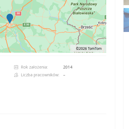
©2026 TomTom
t 100 pixels: right arrow. Pan left 100 pixels: left arrow. Pan up 100 pixels: up ar
Rok założenia:
2014
Liczba pracowników:
–