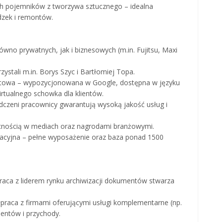
ch pojemników z tworzywa sztucznego – idealna
dzek i remontów.
ówno prywatnych, jak i biznesowych (m.in. Fujitsu, Maxi
stali m.in. Borys Szyc i Bartłomiej Topa.
etowa – wypozycjonowana w Google, dostępna w języku
rtualnego schowka dla klientów.
dczeni pracownicy gwarantują wysoką jakość usług i
ecnością w mediach oraz nagrodami branżowymi.
racyjna – pełne wyposażenie oraz baza ponad 1500
raca z liderem rynku archiwizacji dokumentów stwarza
łpraca z firmami oferującymi usługi komplementarne (np.
lientów i przychody.