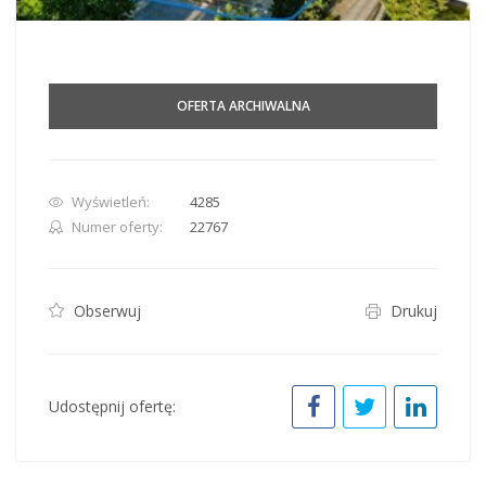
OFERTA ARCHIWALNA
Wyświetleń:
4285
Numer oferty:
22767
Obserwuj
Drukuj
Udostępnij ofertę: