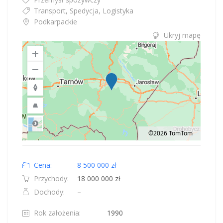
Transport, Spedycja, Logistyka
Podkarpackie
Ukryj mapę
©2026 TomTom
Road
Location: Polska.
Map style: road.
Map shortcuts: Zoom out: hyphen. Zoom in: plus. Pan right 100 pixels: right
Cena:
8 500 000 zł
Przychody:
18 000 000 zł
Dochody:
–
Rok założenia:
1990