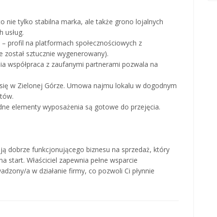
o nie tylko stabilna marka, ale także grono lojalnych
h usług.
– profil na platformach społecznościowych z
e został sztucznie wygenerowany).
ia współpraca z zaufanymi partnerami pozwala na
uje się w Zielonej Górze. Umowa najmu lokalu w dogodnym
ntów.
ędne elementy wyposażenia są gotowe do przejęcia.
kają dobrze funkcjonującego biznesu na sprzedaż, który
 start. Właściciel zapewnia pełne wsparcie
zony/a w działanie firmy, co pozwoli Ci płynnie