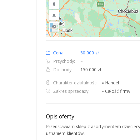
Road
Location: Polska.
Map style: road.
Map shortcuts: Zoom out: hyphen. Zoom in: plus. Pan righ
Cena:
50 000 zł
Przychody:
–
Dochody:
150 000 zł
Charakter działalności:
▪ Handel
Zakres sprzedaży:
▪ Całość firmy
Opis oferty
Przedstawiam sklep z asortymentem dziecięcym
uznaniem klientów.