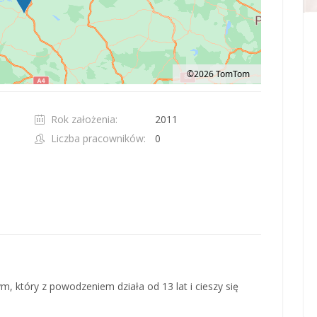
©2026 TomTom
t 100 pixels: right arrow. Pan left 100 pixels: left arrow. Pan up 100 pixels: up ar
Rok założenia:
2011
Liczba pracowników:
0
, który z powodzeniem działa od 13 lat i cieszy się