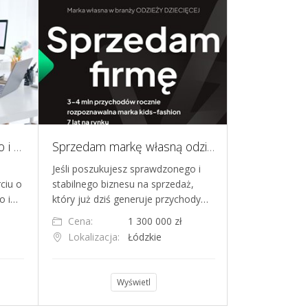
Biznes e-commerce Allegro i Etsy - przychód ok. 780 tys. zł w 2025 roku
Sprzedam markę własną odzieży dziecięcej, 7 lat na rynku - biznes e-commerce
Jeśli poszukujesz sprawdzonego i
📍 Lokalizacja
ciu o
stabilnego biznesu na sprzedaż,
doskonałej lok
o i…
który już dziś generuje przychody…
dostępem do p
Cena:
1 300 000 zł
Cena:
Lokalizacja:
Łódzkie
Lokalizacja
Wyświetl