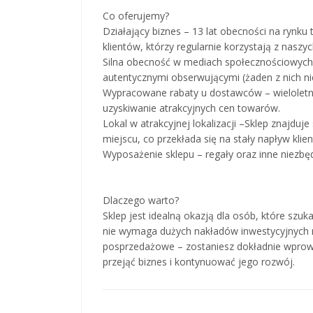
Co oferujemy?
Działający biznes – 13 lat obecności na rynku t
klientów, którzy regularnie korzystają z naszyc
Silna obecność w mediach społecznościowych 
autentycznymi obserwującymi (żaden z nich ni
Wypracowane rabaty u dostawców – wieloletn
uzyskiwanie atrakcyjnych cen towarów.
Lokal w atrakcyjnej lokalizacji –Sklep znajd
miejscu, co przekłada się na stały napływ klie
Wyposażenie sklepu – regały oraz inne niezb
Dlaczego warto?
Sklep jest idealną okazją dla osób, które szu
nie wymaga dużych nakładów inwestycyjnych na
posprzedażowe – zostaniesz dokładnie wprowad
przejąć biznes i kontynuować jego rozwój.