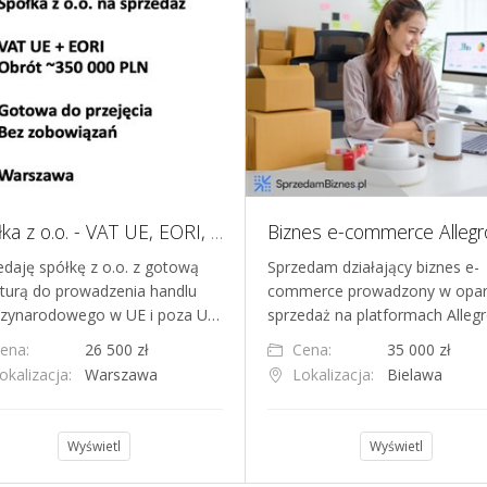
Spółka z o.o. - VAT UE, EORI, obrot ok 350 tys PLN, gotowa do przejęcia
edaję spółkę z o.o. z gotową
Sprzedam działający biznes e-
kturą do prowadzenia handlu
commerce prowadzony w opar
zynarodowego w UE i poza U…
sprzedaż na platformach Allegr
ena:
26 500 zł
Cena:
35 000 zł
okalizacja:
Warszawa
Lokalizacja:
Bielawa
Wyświetl
Wyświetl