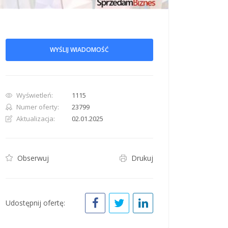
WYŚLIJ WIADOMOŚĆ
row. Pan down 100 pixels: down arrow. Rotate 15 degrees clockwise: shift + right arr
Wyświetleń:
1115
Numer oferty:
23799
Aktualizacja:
02.01.2025
Obserwuj
Drukuj
Udostępnij ofertę: