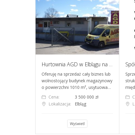
Spółka z o.o. poszukuje inwestora / partnera / nabywcy w celu kontynuacji i dalszego rozwoju działalności
Hurtownia AGD w Elblągu na sprzedaż - 30 lat doświadczenia, hala 1010 m² z rampą i zapleczem
loletnią
Oferuję na sprzedaż cały biznes lub
Sprz
od 2008 roku w
wolnostojący budynek magazynowy
stru
łazienek oraz…
o powierzchni 1010 m², usytuowa…
międ
000 zł
Cena:
3 500 000 zł
C
cław
Lokalizacja:
Elbląg
L
l
Wyświetl