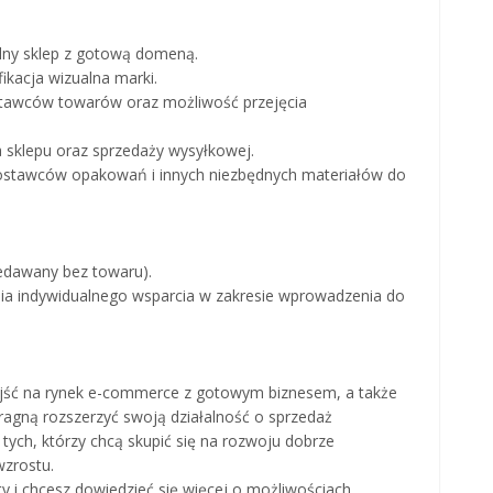
alny sklep z gotową domeną.
fikacja wizualna marki.
tawców towarów oraz możliwość przejęcia
sklepu oraz sprzedaży wysyłkowej.
dostawców opakowań i innych niezbędnych materiałów do
zedawany bez towaru).
ia indywidualnego wsparcia w zakresie wprowadzenia do
wejść na rynek e-commerce z gotowym biznesem, a także
 pragną rozszerzyć swoją działalność o sprzedaż
tych, którzy chcą skupić się na rozwoju dobrze
zrostu.
ty i chcesz dowiedzieć się więcej o możliwościach