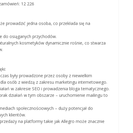
a zamówień: 12 226
oże prowadzić jedna osoba, co przekłada się na
ie do osiąganych przychodów.
naturalnych kosmetyków dynamicznie rośnie, co stwarza
w.
ki:
hczas były prowadzone przez osoby z niewielkim
dla osób z wiedzą z zakresu marketingu internetowego.
działań w zakresie SEO i prowadzenia bloga tematycznego.
 brak działań w tym obszarze – uruchomienie mailingu to
mediach społecznościowych – duży potencjał do
ych klientów.
przedaży na platformy takie jak Allegro może znacznie