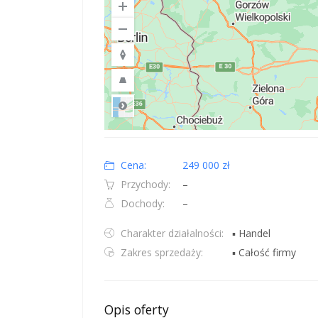
Road
Location: Polska.
Map style: road.
Map shortcuts: Zoom out: hyphen. Zoom in: plus. Pan righ
Cena:
249 000 zł
Przychody:
–
Dochody:
–
Charakter działalności:
▪ Handel
Zakres sprzedaży:
▪ Całość firmy
Opis oferty