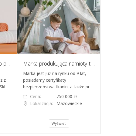
Gotowy e-commerce z eko produktami do sprzątania. Własny brand.
Marka produkująca namioty tipi i nie tylko, z własną szwalnią
Marka jest już na rynku od 9 lat,
KLUCZOWA I
z z
posiadamy certyfikaty
AUTOMATYZAC
Skl…
bezpieczeństwa tkanin, a także pr…
SKALOWALNOŚĆ
Cena:
750 000 zł
Cena:
Lokalizacja:
Mazowieckie
Lokalizacja
Wyświetl