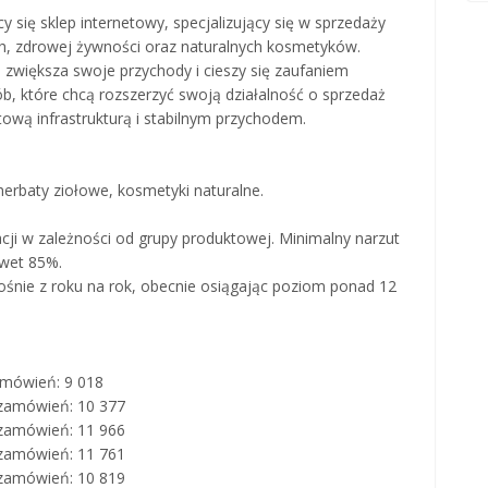
 się sklep internetowy, specjalizujący się w sprzedaży
ch, zdrowej żywności oraz naturalnych kosmetyków.
 zwiększa swoje przychody i cieszy się zaufaniem
ób, które chcą rozszerzyć swoją działalność o sprzedaż
tową infrastrukturą i stabilnym przychodem.
herbaty ziołowe, kosmetyki naturalne.
acji w zależności od grupy produktowej. Minimalny narzut
awet 85%.
ośnie z roku na rok, obecnie osiągając poziom ponad 12
zamówień: 9 018
a zamówień: 10 377
a zamówień: 11 966
a zamówień: 11 761
a zamówień: 10 819