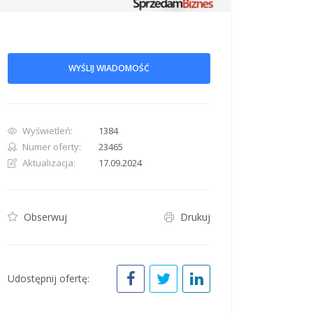
WYŚLIJ WIADOMOŚĆ
Wyświetleń:
1384
row. Pan down 100 pixels: down arrow. Rotate 15 degrees clockwise: shift + right arr
Numer oferty:
23465
Aktualizacja:
17.09.2024
Obserwuj
Drukuj
Udostępnij ofertę: