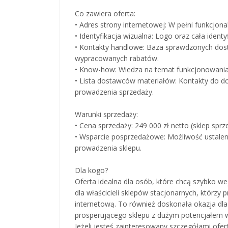
Co zawiera oferta:
• Adres strony internetowej: W pełni funkcjon
• Identyfikacja wizualna: Logo oraz cała identy
• Kontakty handlowe: Baza sprawdzonych dos
wypracowanych rabatów.
• Know-how: Wiedza na temat funkcjonowania 
• Lista dostawców materiałów: Kontakty do 
prowadzenia sprzedaży.
Warunki sprzedaży:
• Cena sprzedaży: 249 000 zł netto (sklep spr
• Wsparcie posprzedażowe: Możliwość ustalen
prowadzenia sklepu.
Dla kogo?
Oferta idealna dla osób, które chcą szybko 
dla właścicieli sklepów stacjonarnych, którzy
internetową. To również doskonała okazja dla 
prosperującego sklepu z dużym potencjałem w
Jeżeli jesteś zainteresowany szczegółami ofer