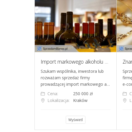
Na sprzedaż domena internetowa wdrozenia-RODO.pl
Import markowego alkoholu Kraków - wyłączność na rynek Polski, sprzedaż spółki lub wejście wspólnika
 wdrozenia-
Szukam wspólnika, inwestora lub
Sprz
 firmy RODO /
rozważam sprzedaż firmy
firm
edam atrakcy…
prowadzącej import markowego a…
e-co
0 zł
Cena:
250 000 zł
C
szawa
Lokalizacja:
Kraków
L
l
Wyświetl