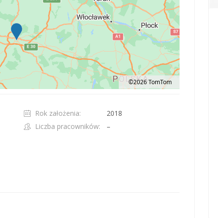
©2026 TomTom
t 100 pixels: right arrow. Pan left 100 pixels: left arrow. Pan up 100 pixels: up ar
Rok założenia:
2018
Liczba pracowników:
–