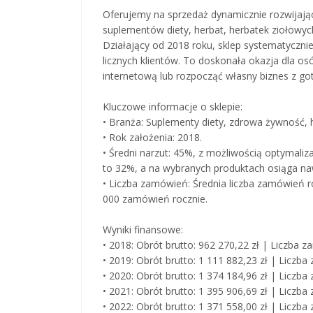
Oferujemy na sprzedaż dynamicznie rozwijający
suplementów diety, herbat, herbatek ziołowy
Działający od 2018 roku, sklep systematycznie
licznych klientów. To doskonała okazja dla os
internetową lub rozpocząć własny biznes z go
Kluczowe informacje o sklepie:
• Branża: Suplementy diety, zdrowa żywność, 
• Rok założenia: 2018.
• Średni narzut: 45%, z możliwością optymaliz
to 32%, a na wybranych produktach osiąga n
• Liczba zamówień: Średnia liczba zamówień r
000 zamówień rocznie.
Wyniki finansowe:
• 2018: Obrót brutto: 962 270,22 zł | Liczba 
• 2019: Obrót brutto: 1 111 882,23 zł | Liczb
• 2020: Obrót brutto: 1 374 184,96 zł | Liczb
• 2021: Obrót brutto: 1 395 906,69 zł | Liczb
• 2022: Obrót brutto: 1 371 558,00 zł | Liczb