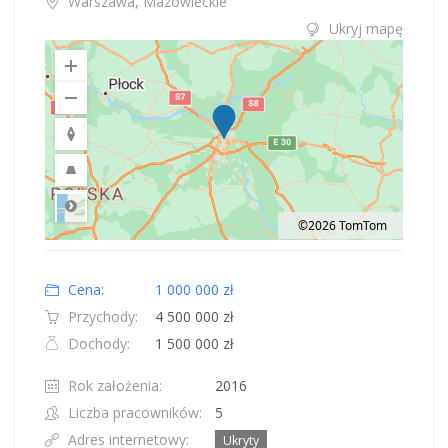
Warszawa, Mazowieckie
Ukryj mapę
©2026 TomTom
Road
Location: Obwód królewiecki, Polska.
Map style: road.
Map shortcuts: Zoom out: hyphen. Zoom in: plus. Pan right 100 pixels: right
Cena:
1 000 000 zł
Przychody:
4 500 000 zł
Dochody:
1 500 000 zł
Rok założenia:
2016
Liczba pracowników:
5
Adres internetowy:
Ukryty