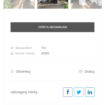
OFERTA ARCHIWALNA
Wyświetleń:
712
Numer oferty:
25930
Obserwuj
Drukuj
Udostępnij ofertę: