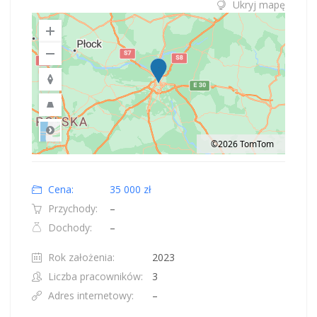
Ukryj mapę
©2026 TomTom
Road
Location: Obwód królewiecki, Polska.
Map style: road.
Map shortcuts: Zoom out: hyphen. Zoom in: plus. Pan right 100 pixels: right
Cena:
35 000 zł
Przychody:
–
Dochody:
–
Rok założenia:
2023
Liczba pracowników:
3
Adres internetowy:
–