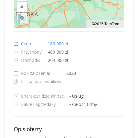
©2026 TomTom
Road
Location: Obwód królewiecki, Polska.
Map style: road.
Map shortcuts: Zoom out: hyphen. Zoom in: plus. Pan right 100 pixels: right
Cena:
180 000 zł
Przychody:
480 000 zł
Dochody:
204 000 zł
Rok założenia:
2023
Liczba pracowników:
–
Charakter działalności:
▪ Usługi
Zakres sprzedaży:
▪ Całość firmy
Opis oferty