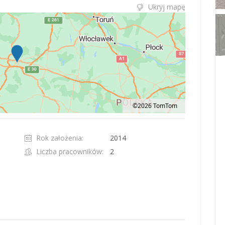
Ukryj mapę
©2026 TomTom
t 100 pixels: right arrow. Pan left 100 pixels: left arrow. Pan up 100 pixels: up ar
Rok założenia:
2014
Liczba pracowników:
2