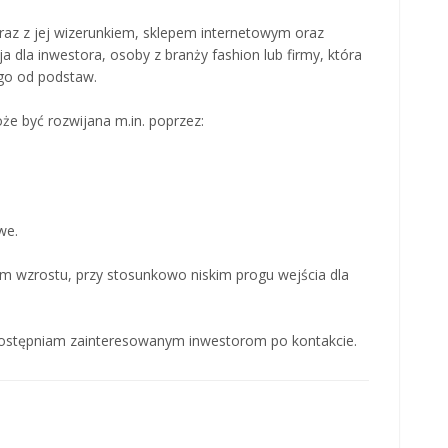
raz z jej wizerunkiem, sklepem internetowym oraz
a dla inwestora, osoby z branży fashion lub firmy, która
go od podstaw.
że być rozwijana m.in. poprzez:
we.
em wzrostu, przy stosunkowo niskim progu wejścia dla
ostępniam zainteresowanym inwestorom po kontakcie.