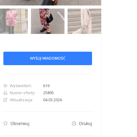
WYŚLIJ WIADOMOŚĆ
row. Pan down 100 pixels: down arrow. Rotate 15 degrees clockwise: shift + right arr
Wyświetleń:
619
Numer oferty:
25895
Aktualizacja:
04.03.2026
Obserwuj
Drukuj