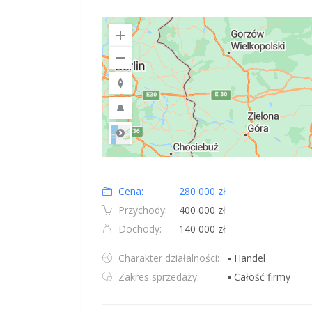
Road
Location: Polska.
Map style: road.
Map shortcuts: Zoom out: hyphen. Zoom in: plus. Pan righ
Cena:
280 000 zł
Przychody:
400 000 zł
Dochody:
140 000 zł
Charakter działalności:
▪ Handel
Zakres sprzedaży:
▪ Całość firmy