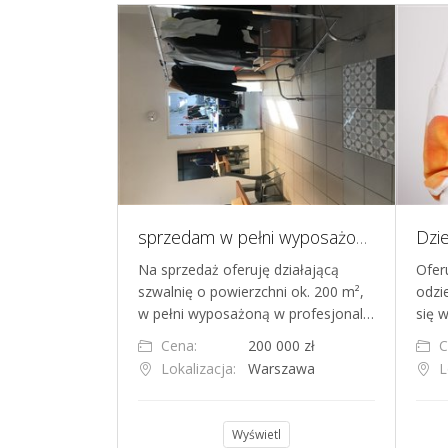
Zakład krawiecki, Poznań Jeżyce - 25 lat na rynku
sprzedam w pełni wyposażoną szwalnię
iecki Kiara
Na sprzedaż oferuję działającą
Ofer
cy na polskim
szwalnię o powierzchni ok. 200 m²,
odzi
a znajduje się…
w pełni wyposażoną w profesjonal…
się 
000 zł
Cena:
200 000 zł
C
nań
Lokalizacja:
Warszawa
L
l
Wyświetl