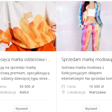
Dziecięca marka odzieżowa i sklep internetowy
uję na sprzedaż markę
Gotowa marka modowa z
eżową premium, specjalizującą
funkcjonującym sklepem
w odzieży dziecięcej typu stree…
internetowym Na sprzedaż ko
ena:
50 000 zł
Cena:
10 000 zł
okalizacja:
Kielce
Lokalizacja:
Warszawa
Wyświetl
Wyświetl