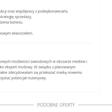
ukcji oraz współpracy z podwykonawcami,
trategię sprzedaży,
zenia biznesu.
 nowym właścicielem.
ę nowych możliwości zawodowych w obszarze mediów i
t jako ekspert modowy. W związku z planowanym
ialne zdecydowałam się przekazać markę nowemu
rzystać potencjał rozwojowy.
PODOBNE OFERTY