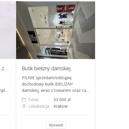
Sprzedam markę modową z potencjałem do rozwoju
Butik bielizny damskiej
PILNIE sprzedam/odstąpię
Oferuję pełny
dochodowy butik BIELIZNY
rozpoczęcia b
mpl…
damskiej, wraz z towarem oraz ca…
personalizow
Cena:
53 000 zł
Cena:
Lokalizacja:
Krakow
Lokalizacja
Wyświetl