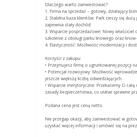
Dlaczego warto zainwestować?
1. Firma na sprzedaż – gotowy, działający biz
2. Stabilna baza klientów: Park cieszy się du
zapewnia stały dochód.
3. Wsparcie posprzedażowe: Nowy właściciel o
szkolenie z obsługi parku linowego oraz know
4. Elastyczność: Możliwość modernizacji i do
Korzyści z zakupu:
• Przejmujesz firmę o ugruntowanej pozycji na
• Potencjał rozwojowy: Możliwość wprowadzeni
jeszcze większą liczbę odwiedzających.
• Wsparcie merytoryczne: Przekażemy Ci całą
zasady bezpieczeństwa, co ułatwi sprawne prze
Podana cena jest ceną netto.
Nie przegap okazji, aby zainwestować w gotowy
uzyskać więcej informacji i umówić się na prez