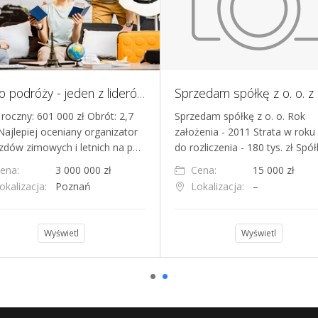
Biuro podróży - jeden z liderów w Polsce wśród organizatorów wyjazdów narciarskich i letnich
 roczny: 601 000 zł Obrót: 2,7
Sprzedam spółkę z o. o. Rok
Najlepiej oceniany organizator
założenia - 2011 Strata w roku
zdów zimowych i letnich na p…
do rozliczenia - 180 tys. zł Spó
ena:
3 000 000 zł
Cena:
15 000 zł
okalizacja:
Poznań
Lokalizacja:
–
Wyświetl
Wyświetl