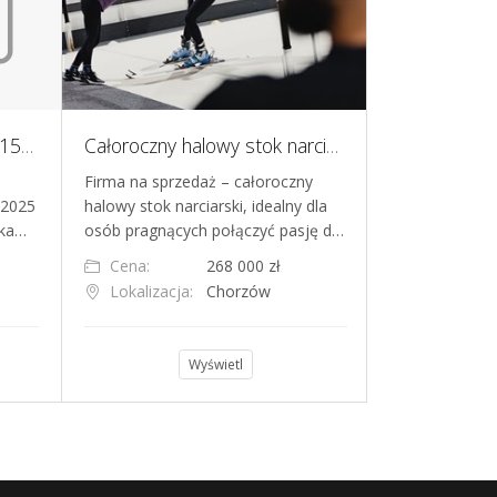
Sprzedam spółkę z o. o. z 15-letnią historią ze stratą w roku 2025 - bez długu
Całoroczny halowy stok narciarski, Chorzów
Firma na sprzedaż – całoroczny
Gotowy biznes
 2025
halowy stok narciarski, idealny dla
baza klientów
łka…
osób pragnących połączyć pasję d…
amortyzacja Kr
Cena:
268 000 zł
Cena:
Lokalizacja:
Chorzów
Lokalizacja
Wyświetl