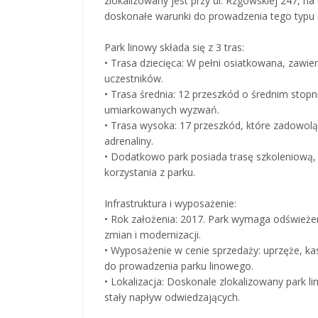
zlokalizowany jest przy ul. Rzgowskiej 247, n
doskonałe warunki do prowadzenia tego typu d
Park linowy składa się z 3 tras:
• Trasa dziecięca: W pełni osiatkowana, zawi
uczestników.
• Trasa średnia: 12 przeszkód o średnim stopni
umiarkowanych wyzwań.
• Trasa wysoka: 17 przeszkód, które zadowol
adrenaliny.
• Dodatkowo park posiada trasę szkoleniową, 
korzystania z parku.
Infrastruktura i wyposażenie:
• Rok założenia: 2017. Park wymaga odśwież
zmian i modernizacji.
• Wyposażenie w cenie sprzedaży: uprzęże, ka
do prowadzenia parku linowego.
• Lokalizacja: Doskonale zlokalizowany park l
stały napływ odwiedzających.