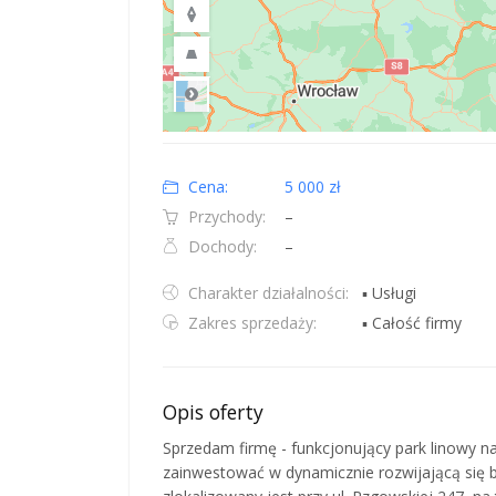
Road
Location: Polska.
Map style: road.
Map shortcuts: Zoom out: hyphen. Zoom in: plus. Pan righ
Cena:
5 000 zł
Przychody:
–
Dochody:
–
Charakter działalności:
▪ Usługi
Zakres sprzedaży:
▪ Całość firmy
Opis oferty
Sprzedam firmę - funkcjonujący park linowy na
zainwestować w dynamicznie rozwijającą się b