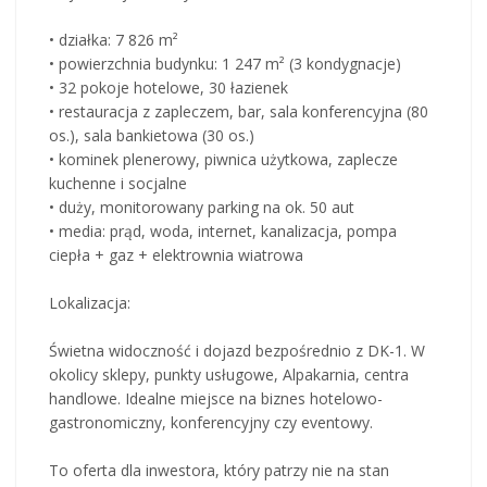
• działka: 7 826 m²
• powierzchnia budynku: 1 247 m² (3 kondygnacje)
• 32 pokoje hotelowe, 30 łazienek
• restauracja z zapleczem, bar, sala konferencyjna (80
os.), sala bankietowa (30 os.)
• kominek plenerowy, piwnica użytkowa, zaplecze
kuchenne i socjalne
• duży, monitorowany parking na ok. 50 aut
• media: prąd, woda, internet, kanalizacja, pompa
ciepła + gaz + elektrownia wiatrowa
Lokalizacja:
Świetna widoczność i dojazd bezpośrednio z DK-1. W
okolicy sklepy, punkty usługowe, Alpakarnia, centra
handlowe. Idealne miejsce na biznes hotelowo-
gastronomiczny, konferencyjny czy eventowy.
To oferta dla inwestora, który patrzy nie na stan