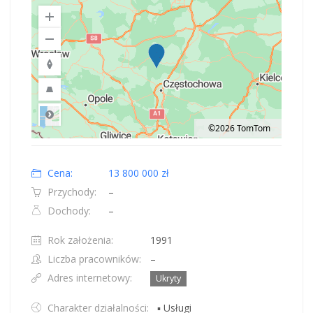
©2026 TomTom
Road
Location: Polska.
Map style: road.
Map shortcuts: Zoom out: hyphen. Zoom in: plus. Pan right 100 pixels: right
Cena:
13 800 000 zł
Przychody:
–
Dochody:
–
Rok założenia:
1991
Liczba pracowników:
–
Adres internetowy:
Ukryty
Charakter działalności:
▪ Usługi