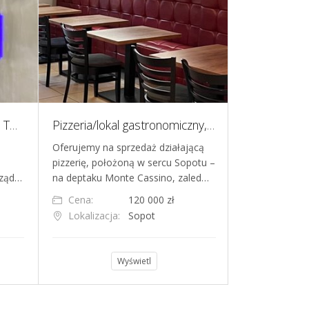
Kawiarnia samoobsługowa TOUCH - gotowy biznes we franczyzie
Pizzeria/lokal gastronomiczny, franczyza w Sopocie
Oferujemy na sprzedaż działającą
Sprzedam w peł
pizzerię, położoną w sercu Sopotu –
dochodowy bi
rząd…
na deptaku Monte Cassino, zaled…
na sprzedaż w
Cena:
120 000 zł
Cena:
Lokalizacja:
Sopot
Lokalizacja
Wyświetl