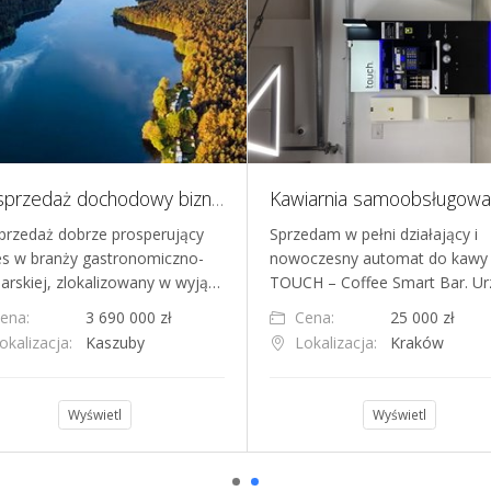
Na sprzedaż dochodowy biznes na Kaszubach, w turystycznej miejscowości z widokiem na jezioro
przedaż dobrze prosperujący
Sprzedam w pełni działający i
es w branży gastronomiczno-
nowoczesny automat do kawy
larskiej, zlokalizowany w wyją…
TOUCH – Coffee Smart Bar. U
ena:
3 690 000 zł
Cena:
25 000 zł
okalizacja:
Kaszuby
Lokalizacja:
Kraków
Wyświetl
Wyświetl