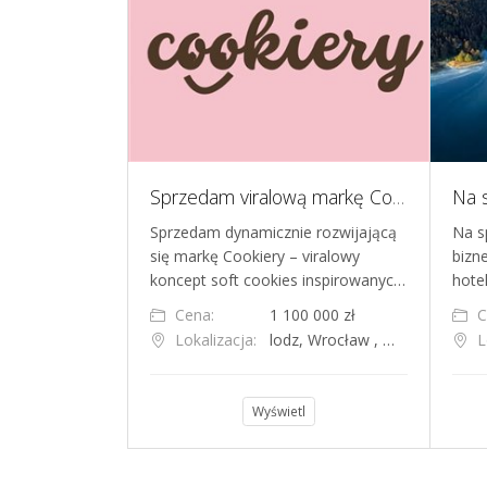
Dwa sklepy MultiCook w Warszawie
Sprzedam viralową markę Cookiery - soft cookies Łódź, Wrocław, Warszawa I sprzedaż online w całej polsce
dobrze
Sprzedam dynamicznie rozwijającą
Na s
ultiCook,
się markę Cookiery – viralowy
bizn
ręcznie robion…
koncept soft cookies inspirowanyc…
hote
000 zł
Cena:
1 100 000 zł
C
szawa
Lokalizacja:
lodz, Wrocław , Warszawa
L
l
Wyświetl