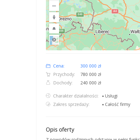
Road
Location: Polska.
Map style: road.
Map shortcuts: Zoom out: hyphen. Zoom in: plus. Pan righ
Cena:
300 000 zł
Przychody:
780 000 zł
Dochody:
240 000 zł
Charakter działalności:
▪ Usługi
Zakres sprzedaży:
▪ Całość firmy
Opis oferty
Z powodów rodzinnych odstąpię w pełni funkcj