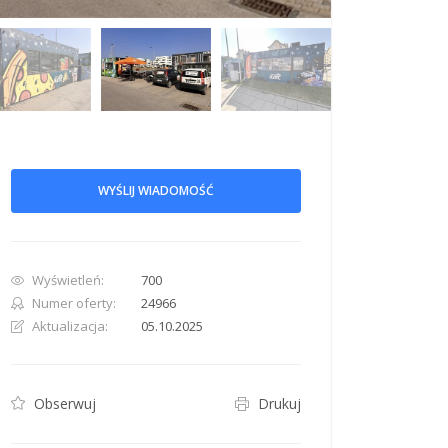
row. Pan down 100 pixels: down arrow. Rotate 15 degrees clockwise: shift + right arr
WYŚLIJ WIADOMOŚĆ
Wyświetleń:
700
Numer oferty:
24966
Aktualizacja:
05.10.2025
Obserwuj
Drukuj