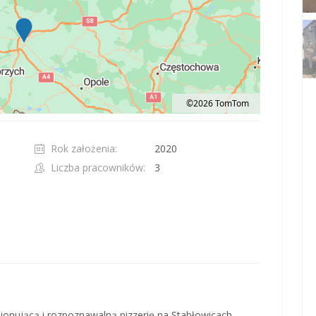
©2026 TomTom
t 100 pixels: right arrow. Pan left 100 pixels: left arrow. Pan up 100 pixels: up ar
Rok założenia:
2020
Liczba pracowników:
3
onującą i rozpoznawalną pizzerię na Stabłowicach.