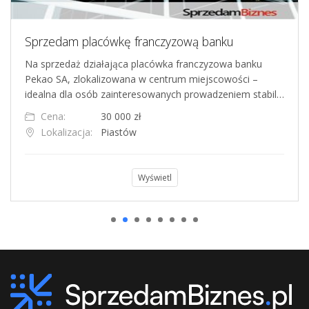
am placówkę franczyzową banku
Biuro ubez
edaż działająca placówka franczyzowa banku
Na sprzedaż 
A, zlokalizowana w centrum miejscowości –
wzrostową dy
dla osób zainteresowanych prowadzeniem stabil…
535 tys. zł.
:
30 000 zł
Cena:
izacja:
Piastów
Lokalizacj
Wyświetl