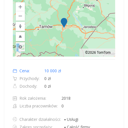
©2026 TomTom
Road
Location: Polska.
Map style: road.
Map shortcuts: Zoom out: hyphen. Zoom in: plus. Pan right 100 pixels: right
Cena:
10 000 zł
Przychody:
0 zł
Dochody:
0 zł
Rok założenia:
2018
Liczba pracowników:
0
Charakter działalności:
▪ Usługi
Zakres sprzedaży:
▪ Całość firmy