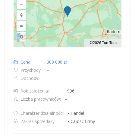
©2026 TomTom
Road
Location: Polska.
Map style: road.
Map shortcuts: Zoom out: hyphen. Zoom in: plus. Pan right 100 pixels: right
Cena:
300 000 zł
Przychody:
–
Dochody:
–
Rok założenia:
1996
Liczba pracowników:
–
Charakter działalności:
▪ Handel
Zakres sprzedaży:
▪ Całość firmy