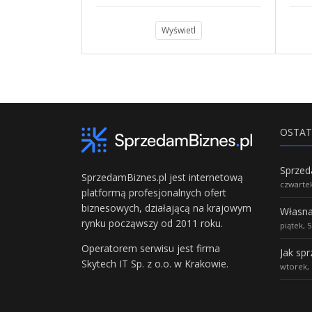
l
Wyświetl
OSTAT
SprzedamBiznes.pl jest internetową
czwartek
platformą profesjonalnych ofert
biznesowych, działającą na krajowym
rynku począwszy od 2011 roku.
piątek, 
Operatorem serwisu jest firma
Jak sp
Skytech IT Sp. z o.o. w Krakowie.
wtorek, 