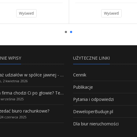
Wyświetl
Wyświetl
NIE WPISY
UŻYTECZNE LINKI
Sprzedaż udziałów w spółce jawnej - Wszystko, co trzeba wiedzieć.
Cennik
, 2 kwietnia 2026
Publikacje
Własna firma chodzi Ci po głowie? Te branże mają największy potencjał rozwoju
Pytania i odpowiedzi
5 września 2025
rzedać biuro rachunkowe?
DeweloperBuduje.pl
24 czerwca 2025
Dla biur nieruchomości