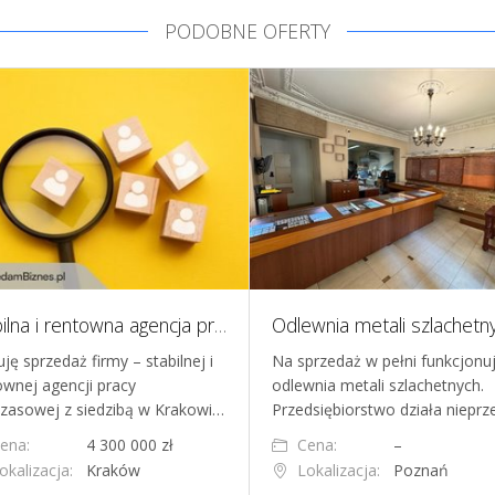
PODOBNE OFERTY
Stabilna i rentowna agencja pracy tymczasowej, Kraków
ję sprzedaż firmy – stabilnej i
Na sprzedaż w pełni funkcjonu
ownej agencji pracy
odlewnia metali szlachetnych.
zasowej z siedzibą w Krakowi…
Przedsiębiorstwo działa niepr
ena:
4 300 000 zł
Cena:
–
okalizacja:
Kraków
Lokalizacja:
Poznań