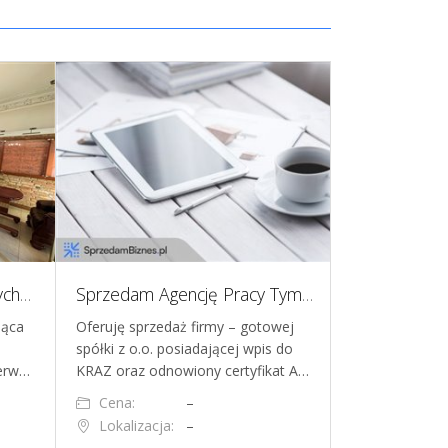
Odlewnia metali szlachetnych - centrum Poznania
Sprzedam Agencję Pracy Tymczasowej
jąca
Oferuję sprzedaż firmy – gotowej
Na sprzedaż d
spółki z o.o. posiadającej wpis do
Fotograficzne
zerw…
KRAZ oraz odnowiony certyfikat A…
wyposażeniem
Cena:
–
Cena:
Lokalizacja:
–
Lokalizacja