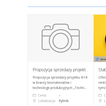
Sprzedam nieruchomość inwestycyjną z myjnią bezdotykową w Zgłobicach
Propozycja sprzedaży projektu B+R w branży biomateriałów i technologii produkcyjnych
wy obiekt
Propozycja sprzedaży projektu B+R
Oferu
 najemcami i
w branży biomateriałów i
rent
cyjną – Zgłobi…
technologii produkcyjnych „Techn…
tymc
0 000 zł
Cena:
–
C
bice
Lokalizacja:
Rybnik
L