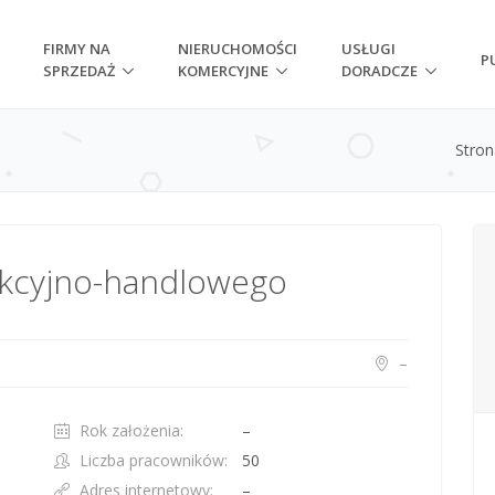
FIRMY NA
NIERUCHOMOŚCI
USŁUGI
P
SPRZEDAŻ
KOMERCYJNE
DORADCZE
Stro
ukcyjno-handlowego
–
Rok założenia:
–
Liczba pracowników:
50
Adres internetowy:
–