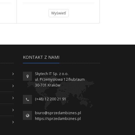
Wyświetl
KONTAKT Z NAMI
Skytech IT Sp. z o.o.
ul. Przemysłowa 12/hubraum
30-701 Kraków
(+48) 12 200 21 91
biuro@sprzedambiznes.pl
https://sprzedambiznes.pl