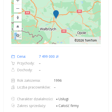
©2026 TomTom
Road
Location: Polska.
Map style: road.
Map shortcuts: Zoom out: hyphen. Zoom in: plus. Pan right 100 pixels: right
Cena:
7 499 000 zł
Przychody:
–
Dochody:
–
Rok założenia:
1996
Liczba pracowników:
–
Charakter działalności:
▪ Usługi
Zakres sprzedaży:
▪ Całość firmy