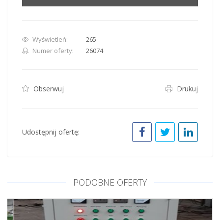
Wyświetleń:
265
Numer oferty:
26074
Obserwuj
Drukuj
Udostępnij ofertę:
PODOBNE OFERTY