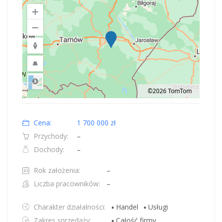
©2026 TomTom
Road
Location: Polska.
Map style: road.
Map shortcuts: Zoom out: hyphen. Zoom in: plus. Pan right 100 pixels: right
Cena:
1 700 000 zł
Przychody:
–
Dochody:
–
Rok założenia:
–
Liczba pracowników:
–
Charakter działalności:
▪ Handel
▪ Usługi
Zakres sprzedaży:
▪ Całość firmy