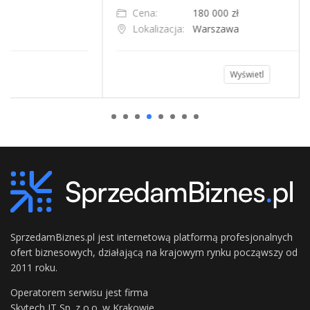
Cena:
180 000 zł
Lokalizacja:
Warszawa
Wyświetl
SprzedamBiznes.pl jest internetową platformą profesjonalnych
ofert biznesowych, działającą na krajowym rynku począwszy od
2011 roku.
Operatorem serwisu jest firma
Skytech IT Sp. z o.o. w Krakowie.