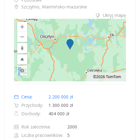
Szczytno, Warmińsko-mazurskie
Ukryj mapę
©2026 TomTom
Road
Location: Obwód królewiecki, Polska.
Map style: road.
Map shortcuts: Zoom out: hyphen. Zoom in: plus. Pan right 100 pixels: right
Cena:
2 200 000 zł
Przychody:
1 300 000 zł
Dochody:
404 000 zł
Rok założenia:
2000
Liczba pracowników:
5