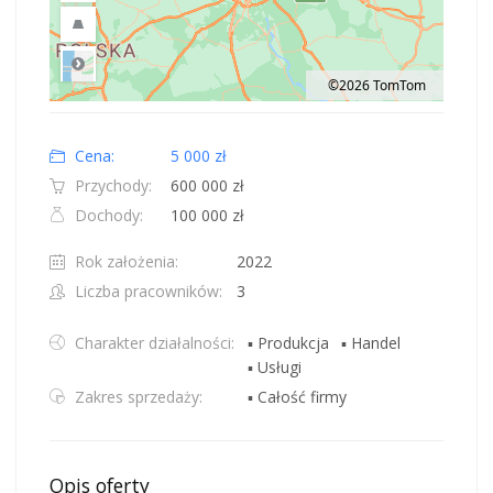
©2026 TomTom
Road
Location: Obwód królewiecki, Polska.
Map style: road.
Map shortcuts: Zoom out: hyphen. Zoom in: plus. Pan right 100 pixels: right
Cena:
5 000 zł
Przychody:
600 000 zł
Dochody:
100 000 zł
Rok założenia:
2022
Liczba pracowników:
3
Charakter działalności:
▪ Produkcja
▪ Handel
▪ Usługi
Zakres sprzedaży:
▪ Całość firmy
Opis oferty