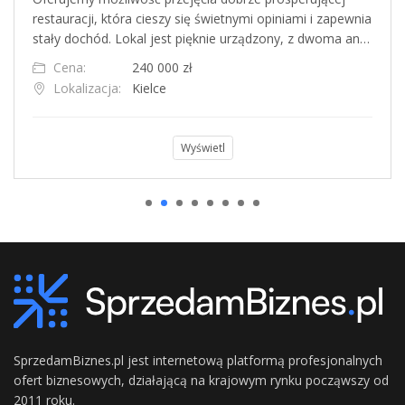
restauracji, która cieszy się świetnymi opiniami i zapewnia
stały dochód. Lokal jest pięknie urządzony, z dwoma an…
Cena:
240 000 zł
Lokalizacja:
Kielce
Wyświetl
SprzedamBiznes.pl jest internetową platformą profesjonalnych
ofert biznesowych, działającą na krajowym rynku począwszy od
2011 roku.