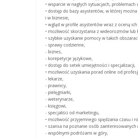
• wsparcie w nagłych sytuacjach, problemach 
• dostęp do bazy asystentów, w której możn
i w biznesie,
• wgląd w profile asystentów wraz z oceną ich
• możliwość skorzystania z wideorozmów lub 
• szybkie uzyskanie pomocy w takich obszarach
- sprawy codzienne,
- biznes,
- korepetycje językowe,
• dostęp do setek umiejętności i specjalizacji,
• możliwość uzyskania porad online od profesjo
- lekarze,
- prawnicy,
- pielęgniarki,
- weterynarze,
- księgowi,
- specjaliści od marketingu,
• możliwość przyjemnego spędzania czasu i r
• szansa na poznanie osób zainteresowanych m
- wspólnymi podróżami w góry,