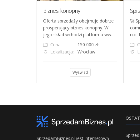
Sprzedam gotowy biznes e-commerce - sklep internetowy Laptop.com.pl, premium domena, automatyzacja sprzedaży
Biznes konopny
staci
Oferta sprzedaży obejmuje dobrze
🚀 S
e-commerce
prosperujący biznes konopny. W
comm
yjątkową dom…
jego skład wchodzi platforma ww…
o.o.
0 zł
Cena:
150 000 zł
C
Lokalizacja:
Wrocław
L
l
Wyświetl
OSTAT
SprzedamBiznes.pl jest internetową