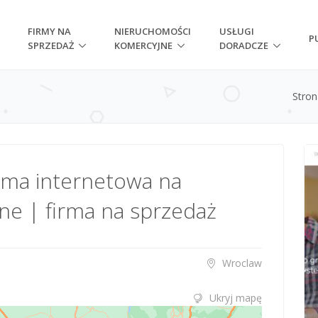
FIRMY NA
NIERUCHOMOŚCI
USŁUGI
P
SPRZEDAŻ
KOMERCYJNE
DORADCZE
Stro
orma internetowa na
ine | firma na sprzedaż
Wroclaw
Ukryj mapę