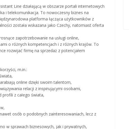
istant Line działającą w obszarze portali internetowych
ika i telekomunikacja. To nowoczesny biznes na
międzynarodowa platforma łącząca użytkowników z
łalności została wskazana jako Czechy, natomiast oferta
 rosnące zapotrzebowanie na usługi online,
ami o różnych kompetencjach i z różnych krajów. To
chce rozwijać firmę na sprzedaż z potencjałem
orzyści, m.in.:
świata,
arabiają online dzięki swoim talentom,
wiązywania relacji z inspirującymi osobami,
profili z całego świata,
ów,
 nawet osób o podobnych zainteresowaniach, lecz z
no w sprawach biznesowych, jak i prywatnych,