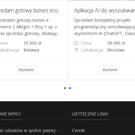
Sprzedam gotowy biznes ecommerce Allegro Etsy sp. z o.o.
przedam gotowy biznes e-
Sprzedam kompletny projekt
erce | Allegro + Etsy + sp. z
programistyczny umożliwiający
 Na sprzedaż gotowy, działają…
asystentom AI (ChatGPT, Clau
ena:
35 000 zł
Cena:
39 000 zł
okalizacja:
Bielawa
Lokalizacja:
Wrocław
Wyświetl
Wyświetl
NIE WPISY
UŻYTECZNE LINKI
Sprzedaż udziałów w spółce jawnej - Wszystko, co trzeba wiedzieć.
Cennik