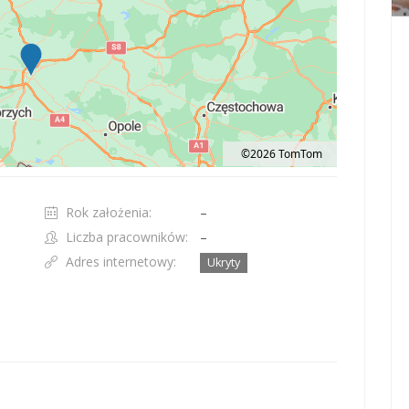
©2026 TomTom
t 100 pixels: right arrow. Pan left 100 pixels: left arrow. Pan up 100 pixels: up ar
Rok założenia:
–
Liczba pracowników:
–
Adres internetowy:
Ukryty