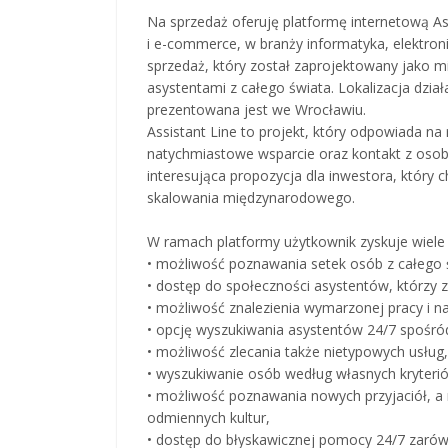
Na sprzedaż oferuję platformę internetową Ass
i e-commerce, w branży informatyka, elektron
sprzedaż, który został zaprojektowany jako 
asystentami z całego świata. Lokalizacja dzia
prezentowana jest we Wrocławiu.
Assistant Line to projekt, który odpowiada na
natychmiastowe wsparcie oraz kontakt z osob
interesująca propozycja dla inwestora, który 
skalowania międzynarodowego.
W ramach platformy użytkownik zyskuje wiele k
• możliwość poznawania setek osób z całego 
• dostęp do społeczności asystentów, którzy z
• możliwość znalezienia wymarzonej pracy i na
• opcję wyszukiwania asystentów 24/7 spośród 
• możliwość zlecania także nietypowych usług,
• wyszukiwanie osób według własnych kryteri
• możliwość poznawania nowych przyjaciół, a
odmiennych kultur,
• dostęp do błyskawicznej pomocy 24/7 zarów