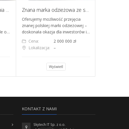
Aplikacja AI do wyszukiwania przetargów publicznych e-Zamówienia BZP
Znana marka odzieżowa ze sklepami internetowymi oraz stacjonarnymi
Oferujemy możliwość przejęcia
Sprzedam biz
znanej polskiej marki odzieżowej –
bardzo dużym
de o…
doskonała okazja dla inwestorów i…
rozwoju, obsłu
Cena:
2 000 000 zł
Cena:
Lokalizacja:
–
Lokalizacja
Wyświetl
KONTAKT Z NAMI
Skytech IT Sp. z o.o.