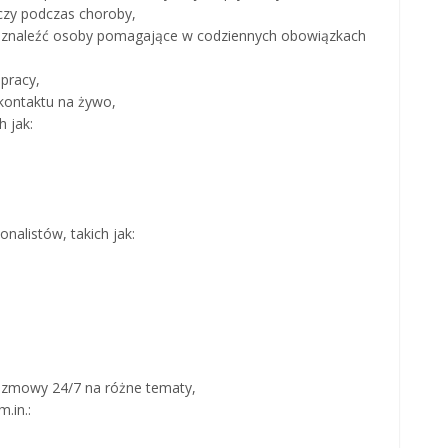
czy podczas choroby,
a znaleźć osoby pomagające w codziennych obowiązkach
 pracy,
kontaktu na żywo,
 jak:
nalistów, takich jak:
ozmowy 24/7 na różne tematy,
.in.: