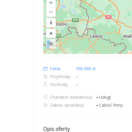
Road
Location: Polska.
Map style: road.
Map shortcuts: Zoom out: hyphen. Zoom in: plus. Pan righ
Cena:
100 000 zł
Przychody:
–
Dochody:
–
Charakter działalności:
▪ Usługi
Zakres sprzedaży:
▪ Całość firmy
Opis oferty