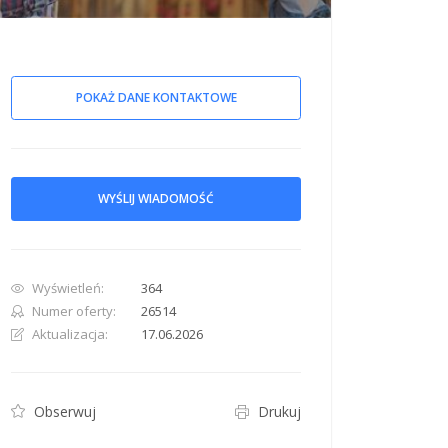
POKAŻ DANE KONTAKTOWE
row. Pan down 100 pixels: down arrow. Rotate 15 degrees clockwise: shift + right arr
WYŚLIJ WIADOMOŚĆ
Wyświetleń:
364
Numer oferty:
26514
Aktualizacja:
17.06.2026
Obserwuj
Drukuj