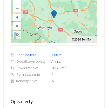
©2026 TomTom
Road
Location: Polska.
Map style: road.
Map shortcuts: Zoom out: hyphen. Zoom in: plus. Pan right 100 pixels: right
Cena najmu:
9 000 zł
Dodatkowe opłaty:
–/mies.
2
Powierzchnia:
87,23
m
Pomieszczenia:
1
Kondygnacje:
6
Opis oferty