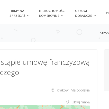
FIRMY NA
NIERUCHOMOŚCI
USŁUGI
P
SPRZEDAŻ
KOMERCYJNE
DORADCZE
Stro
dstąpie umowę franczyzową
czego
Kraków, Małopolskie
Ukryj mapę