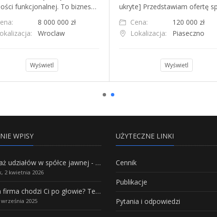
ości funkcjonalnej. To biznes…
ukryte] Przedstawiam ofertę s
ena:
8 000 000 zł
Cena:
120 000 zł
okalizacja:
Wroclaw
Lokalizacja:
Piaseczno
Wyświetl
Wyświetl
NIE WPISY
UŻYTECZNE LINKI
Sprzedaż udziałów w spółce jawnej - Wszystko, co trzeba wiedzieć.
Cennik
, 2 kwietnia 2026
Publikacje
Własna firma chodzi Ci po głowie? Te branże mają największy potencjał rozwoju
Pytania i odpowiedzi
5 września 2025