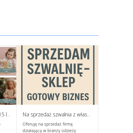
Znany sklep E commerce 15 lat na rynku - artykuły dla dzieci i niemowląt/zabawki
Na sprzedaż szwalnia z własnym sklepem stacjonarnym, Szczecin
Biznes kono
5
Oferuję na sprzedaż firmę
Oferta sprzed
działającą w branży odzieży
prosperujący 