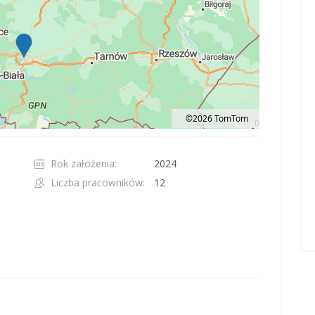
©2026 TomTom
t 100 pixels: right arrow. Pan left 100 pixels: left arrow. Pan up 100 pixels: up ar
Rok założenia:
2024
Liczba pracowników:
12