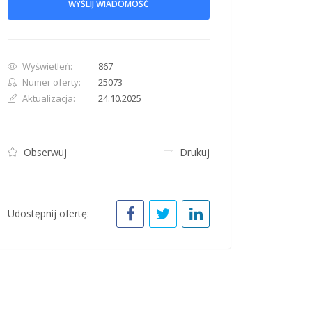
WYŚLIJ WIADOMOŚĆ
Wyświetleń:
867
Numer oferty:
25073
Aktualizacja:
24.10.2025
row. Pan down 100 pixels: down arrow. Rotate 15 degrees clockwise: shift + right arr
Obserwuj
Drukuj
Udostępnij ofertę: