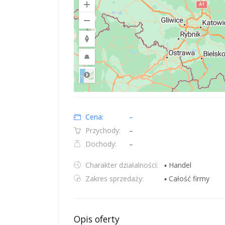
Road
Location: Polska.
Map style: road.
Map shortcuts: Zoom out: hyphen. Zoom in: plus. Pan righ
Cena:
–
Przychody:
–
Dochody:
–
Charakter działalności:
▪ Handel
Zakres sprzedaży:
▪ Całość firmy
Opis oferty