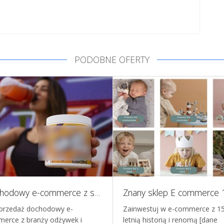
PODOBNE OFERTY
Dochodowy e-commerce z suplementami diety na sprzedaż - dystrybucja w Skandynawii
przedaż dochodowy e-
Zainwestuj w e-commerce z 1
erce z branży odżywek i
letnią historią i renomą [dane