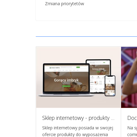
Zmiana priorytetów
Dochodowy biznes ecommerce - gotowy do przejęcia i skalowania
Sklep internetowy - produkty do wyposażenia kuchni i domu.
 i dochodowy
Sklep internetowy posiada w swojej
Na s
 marką własną
ofercie produkty do wyposażenia
comm