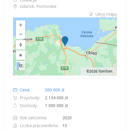
Gdańsk, Pomorskie
Ukryj mapę
©2026 TomTom
Road
Location: Obwód królewiecki, Polska.
Map style: road.
Map shortcuts: Zoom out: hyphen. Zoom in: plus. Pan right 100 pixels: right
Cena:
500 000 zł
Przychody:
2 134 000 zł
Dochody:
1 000 000 zł
Rok założenia:
2020
Liczba pracowników:
15