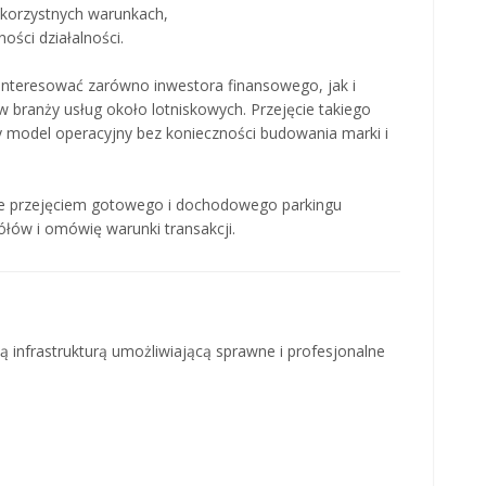
 korzystnych warunkach,
ności działalności.
interesować zarówno inwestora finansowego, jak i
w branży usług około lotniskowych. Przejęcie takiego
y model operacyjny bez konieczności budowania marki i
e przejęciem gotowego i dochodowego parkingu
ółów i omówię warunki transakcji.
infrastrukturą umożliwiającą sprawne i profesjonalne