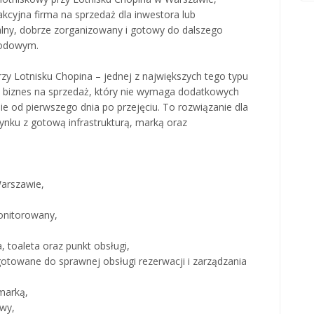
kcyjna firma na sprzedaż dla inwestora lub
alny, dobrze zorganizowany i gotowy do dalszego
hodowym.
zy Lotnisku Chopina – jednej z największych tego typu
jny biznes na sprzedaż, który nie wymaga dodatkowych
e od pierwszego dnia po przejęciu. To rozwiązanie dla
ynku z gotową infrastrukturą, marką oraz
Warszawie,
monitorowany,
, toaleta oraz punkt obsługi,
ygotowane do sprawnej obsługi rezerwacji i zarządzania
marką,
owy,