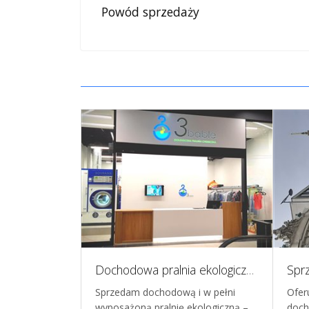
Powód sprzedaży
Na sprzedaż agencja pracy z siedzibą w Poznaniu
Dochodowa pralnia ekologiczna na sprzedaż
wpisem do
Sprzedam dochodową i w pełni
Ofer
dnienia (od
wyposażoną pralnię ekologiczną –
doc