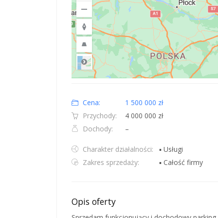
Road
Location: Obwód królewiecki, Polska.
Map style: road.
Map shortcuts: Zoom out: hyphen. Zoom in: plus. Pan righ
Cena:
1 500 000 zł
Przychody:
4 000 000 zł
Dochody:
–
Charakter działalności:
▪ Usługi
Zakres sprzedaży:
▪ Całość firmy
Opis oferty
Sprzedam funkcjonujący i dochodowy parking 