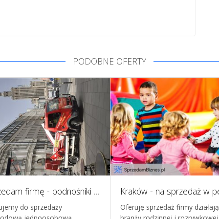
PODOBNE OFERTY
Sprzedam firmę - podnośniki koszowe wynajem/usługi
ujemy do sprzedaży
Oferuję sprzedaż firmy działaj
hodową jednoosobową
branży rodzinnej i rozrywkowe