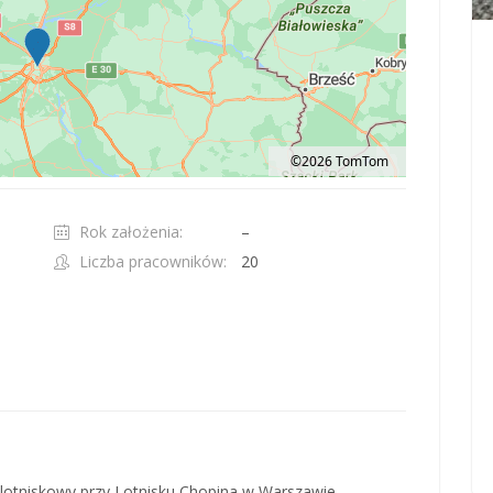
©2026 TomTom
t 100 pixels: right arrow. Pan left 100 pixels: left arrow. Pan up 100 pixels: up ar
Rok założenia:
–
Liczba pracowników:
20
lotniskowy przy Lotnisku Chopina w Warszawie,