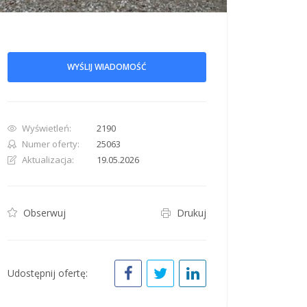
WYŚLIJ WIADOMOŚĆ
row. Pan down 100 pixels: down arrow. Rotate 15 degrees clockwise: shift + right arr
Wyświetleń:
2190
Numer oferty:
25063
Aktualizacja:
19.05.2026
Obserwuj
Drukuj
Udostępnij ofertę: