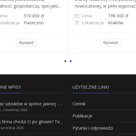
łalność gospodarczą, specjaliz…
nowoczesnej, w pełni wyposa
ena:
510 000 zł
Cena:
198 000 zł
okalizacja:
Piaseczno
Lokalizacja:
Kraków
Wyświetl
Wyświetl
NIE WPISY
UŻYTECZNE LINKI
Sprzedaż udziałów w spółce jawnej - Wszystko, co trzeba wiedzieć.
Cennik
, 2 kwietnia 2026
Publikacje
Własna firma chodzi Ci po głowie? Te branże mają największy potencjał rozwoju
Pytania i odpowiedzi
5 września 2025