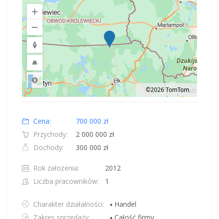
©2026 TomTom
Road
Location: Obwód królewiecki.
Map style: road.
Map shortcuts: Zoom out: hyphen. Zoom in: plus. Pan right 100 pixels: right
Cena:
700 000 zł
Przychody:
2 000 000 zł
Dochody:
300 000 zł
Rok założenia:
2012
Liczba pracowników:
1
Charakter działalności:
▪ Handel
Zakres sprzedaży:
▪ Całość firmy