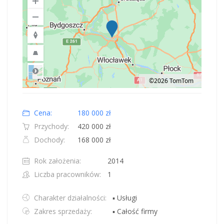
©2026 TomTom
Road
Location: Obwód królewiecki, Polska.
Map style: road.
Map shortcuts: Zoom out: hyphen. Zoom in: plus. Pan right 100 pixels: right
Cena:
180 000 zł
Przychody:
420 000 zł
Dochody:
168 000 zł
Rok założenia:
2014
Liczba pracowników:
1
Charakter działalności:
▪ Usługi
Zakres sprzedaży:
▪ Całość firmy