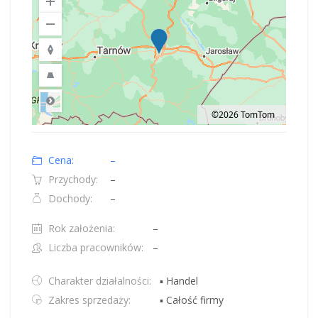
©2026 TomTom
Road
Location: Polska.
Map style: road.
Map shortcuts: Zoom out: hyphen. Zoom in: plus. Pan right 100 pixels: right
Cena:
–
Przychody:
–
Dochody:
–
Rok założenia:
–
Liczba pracowników:
–
Charakter działalności:
▪ Handel
Zakres sprzedaży:
▪ Całość firmy