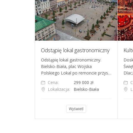
Na sprzedaż restauracja w centrum Kielc, gotowa do przejęcia
Odstąpię lokal gastronomiczny
 dochodowy
Odstąpię lokal gastronomiczny.
Dosk
y – w pełni
Bielsko-Biała, plac Wojska
Świę
cję o powier…
Polskiego Lokal po remoncie przys…
Dlac
Cena:
299 000 zł
C
ce
Lokalizacja:
Bielsko-Biała
L
l
Wyświetl