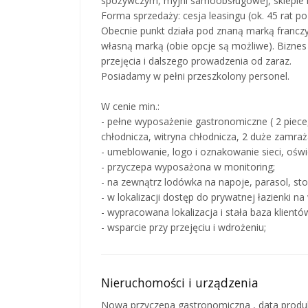
spożywczym, myjni samoobsługowej, sklepi
Forma sprzedaży: cesja leasingu (ok. 45 rat po
Obecnie punkt działa pod znaną marką francz
własną marką (obie opcje są możliwe). Biznes
przejęcia i dalszego prowadzenia od zaraz.
Posiadamy w pełni przeszkolony personel.
W cenie min.:
- pełne wyposażenie gastronomiczne ( 2 piece,
chłodnicza, witryna chłodnicza, 2 duże zamrażar
- umeblowanie, logo i oznakowanie sieci, oświ
- przyczepa wyposażona w monitoring;
- na zewnątrz lodówka na napoje, parasol, stoli
- w lokalizacji dostęp do prywatnej łazienki n
- wypracowana lokalizacja i stała baza klientó
- wsparcie przy przejęciu i wdrożeniu;
Nieruchomości i urządzenia
Nowa przyczepa gastronomiczna , data produk