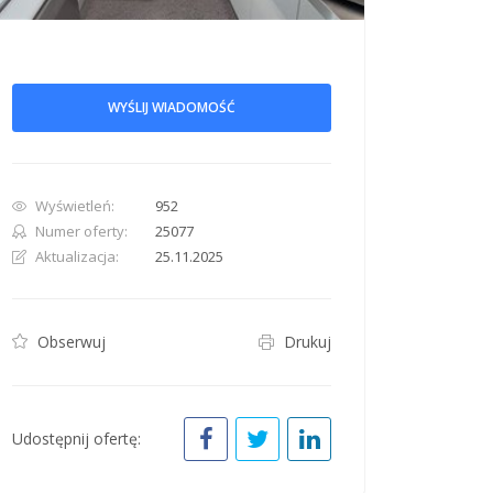
WYŚLIJ WIADOMOŚĆ
row. Pan down 100 pixels: down arrow. Rotate 15 degrees clockwise: shift + right arr
Wyświetleń:
952
Numer oferty:
25077
Aktualizacja:
25.11.2025
Obserwuj
Drukuj
Udostępnij ofertę: