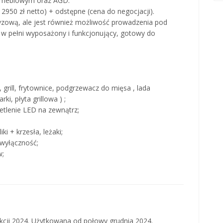
e meblowym oraz AGD.
 2950 zł netto) + odstępne (cena do negocjacji).
yzową, ale jest również możliwość prowadzenia pod
 w pełni wyposażony i funkcjonujący, gotowy do
 grill, frytownice, podgrzewacz do mięsa , lada
ki, płyta grillowa ) ;
etlenie LED na zewnątrz;
ki + krzesła, leżaki;
a wyłączność;
w;
cji 2024. Użytkowana od połowy grudnia 2024.