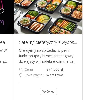
Sprzedaż spółki Bubble Dreams z 3 lokalami Bubble Tea
Catering dietetyczny z wyposażonym lokalem
ÓW W
Oferujemy na sprzedaż w pełni
Na sprzedaż of
funkcjonujący biznes cateringowy
prowadzącą c
ea z…
działający w modelu e-commerce,…
rzemieślniczy
Cena:
874 500 zł
Cena:
Lokalizacja:
Warszawa
Lokalizacja
Wyświetl