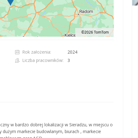
©2026 TomTom
t 100 pixels: right arrow. Pan left 100 pixels: left arrow. Pan up 100 pixels: up ar
Rok założenia:
2024
Liczba pracowników:
3
zny w bardzo dobrej lokalizacji w Sieradzu, w miejscu o
zy dużym markecie budowlanym, biurach , markecie