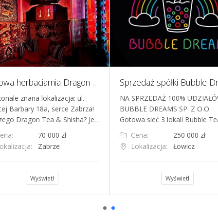
Kultowa herbaciarnia Dragon Tea & Shisha w Zabrzu
onale znana lokalizacja: ul.
NA SPRZEDAŻ 100% UDZIAŁ
tej Barbary 18a, serce Zabrza!
BUBBLE DREAMS SP. Z O.O.
zego Dragon Tea & Shisha? Je…
Gotowa sieć 3 lokali Bubble T
ena:
70 000 zł
Cena:
250 000 zł
okalizacja:
Zabrze
Lokalizacja:
Łowicz
Wyświetl
Wyświetl