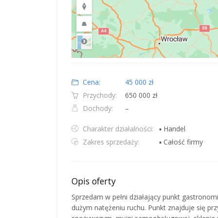
Road
Location: Polska.
Map style: road.
Map shortcuts: Zoom out: hyphen. Zoom in: plus. Pan righ
Cena:
45 000 zł
Przychody:
650 000 zł
Dochody:
–
Charakter działalności:
▪ Handel
Zakres sprzedaży:
▪ Całość firmy
Opis oferty
Sprzedam w pełni działający punkt gastronomic
dużym natężeniu ruchu. Punkt znajduje się pr