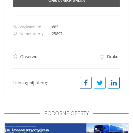
OFERTA ARCHIWALNA
Wyświetleń:
682
Numer oferty:
25897
Obserwuj
Drukuj
Udostępnij ofertę:
PODOBNE OFERTY