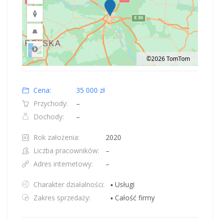
©2026 TomTom
Road
Location: Obwód królewiecki, Polska.
Map style: road.
Map shortcuts: Zoom out: hyphen. Zoom in: plus. Pan right 100 pixels: right
Cena:
35 000 zł
Przychody:
–
Dochody:
–
Rok założenia:
2020
Liczba pracowników:
–
Adres internetowy:
–
Charakter działalności:
▪ Usługi
Zakres sprzedaży:
▪ Całość firmy