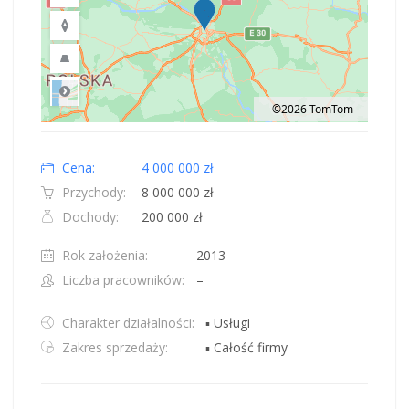
©2026 TomTom
Road
Location: Obwód królewiecki, Polska.
Map style: road.
Map shortcuts: Zoom out: hyphen. Zoom in: plus. Pan right 100 pixels: right
Cena:
4 000 000 zł
Przychody:
8 000 000 zł
Dochody:
200 000 zł
Rok założenia:
2013
Liczba pracowników:
–
Charakter działalności:
▪ Usługi
Zakres sprzedaży:
▪ Całość firmy