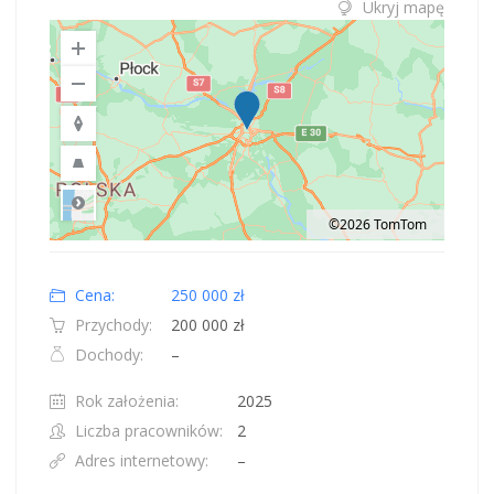
Ukryj mapę
©2026 TomTom
Road
Location: Obwód królewiecki, Polska.
Map style: road.
Map shortcuts: Zoom out: hyphen. Zoom in: plus. Pan right 100 pixels: right
Cena:
250 000 zł
Przychody:
200 000 zł
Dochody:
–
Rok założenia:
2025
Liczba pracowników:
2
Adres internetowy:
–