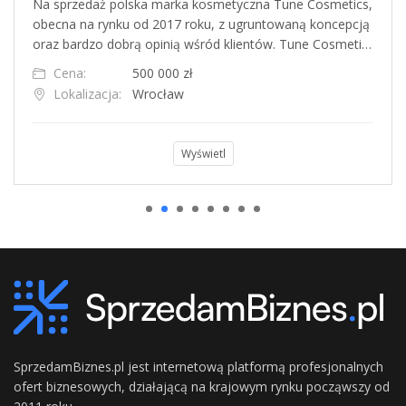
Na sprzedaż polska marka kosmetyczna Tune Cosmetics,
obecna na rynku od 2017 roku, z ugruntowaną koncepcją
oraz bardzo dobrą opinią wśród klientów. Tune Cosmeti…
Cena:
500 000 zł
Lokalizacja:
Wrocław
Wyświetl
SprzedamBiznes.pl jest internetową platformą profesjonalnych
ofert biznesowych, działającą na krajowym rynku począwszy od