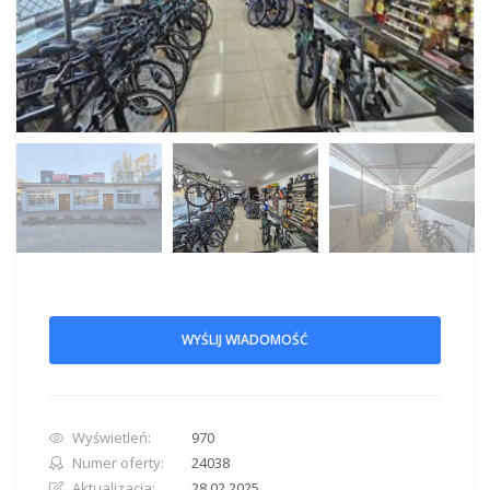
WYŚLIJ WIADOMOŚĆ
Wyświetleń:
970
Numer oferty:
24038
Aktualizacja:
28.02.2025