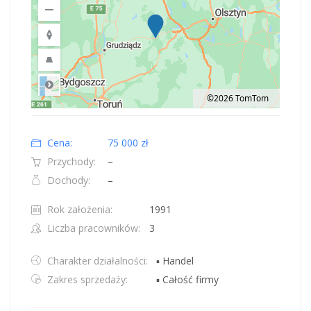
©2026 TomTom
Road
Location: Obwód królewiecki, Polska.
Map style: road.
Map shortcuts: Zoom out: hyphen. Zoom in: plus. Pan right 100 pixels: right
Cena:
75 000 zł
Przychody:
–
Dochody:
–
Rok założenia:
1991
Liczba pracowników:
3
Charakter działalności:
▪ Handel
Zakres sprzedaży:
▪ Całość firmy