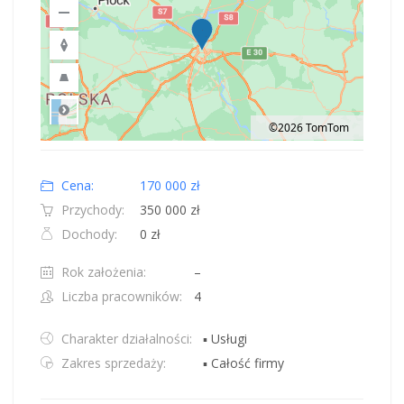
©2026 TomTom
Road
Location: Obwód królewiecki, Polska.
Map style: road.
Map shortcuts: Zoom out: hyphen. Zoom in: plus. Pan right 100 pixels: right
Cena:
170 000 zł
Przychody:
350 000 zł
Dochody:
0 zł
Rok założenia:
–
Liczba pracowników:
4
Charakter działalności:
▪ Usługi
Zakres sprzedaży:
▪ Całość firmy