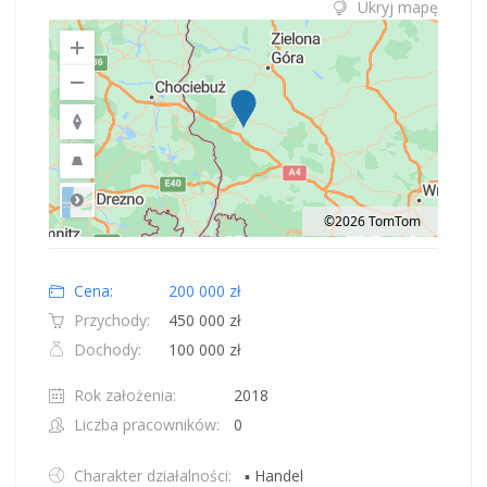
Ukryj mapę
©2026 TomTom
Road
Location: Polska.
Map style: road.
Map shortcuts: Zoom out: hyphen. Zoom in: plus. Pan right 100 pixels: right
Cena:
200 000 zł
Przychody:
450 000 zł
Dochody:
100 000 zł
Rok założenia:
2018
Liczba pracowników:
0
Charakter działalności:
▪ Handel