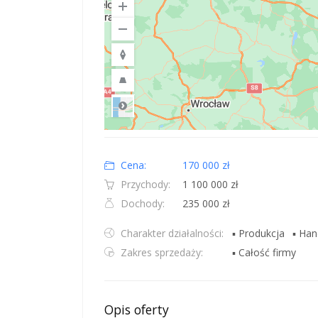
Road
Location: Polska.
Map style: road.
Map shortcuts: Zoom out: hyphen. Zoom in: plus. Pan righ
Cena:
170 000 zł
Przychody:
1 100 000 zł
Dochody:
235 000 zł
Charakter działalności:
▪ Produkcja
▪ Han
Zakres sprzedaży:
▪ Całość firmy
Opis oferty