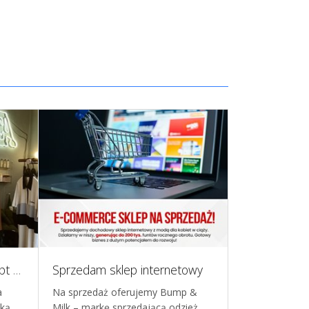
Skandynawski butik Concept Store, Warszawa
Sprzedam sklep internetowy
a
Na sprzedaż oferujemy Bump &
Oferuję na sp
ską
Milk – markę sprzedającą odzież
odzieżową z br