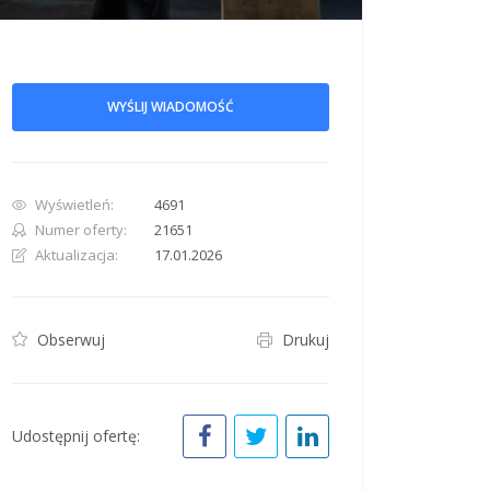
WYŚLIJ WIADOMOŚĆ
Wyświetleń:
4691
row. Pan down 100 pixels: down arrow. Rotate 15 degrees clockwise: shift + right arr
Numer oferty:
21651
Aktualizacja:
17.01.2026
Obserwuj
Drukuj
Udostępnij ofertę: