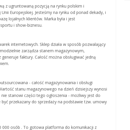
ą z ugruntowaną pozycją na rynku polskim i
nii Europejskiej. Jesteśmy na rynku od ponad dekady, i
zę lojalnych klientów. Marka była i jest
sportu i show-biznesu.
rek internetowych. Sklep działa w sposób pozwalający
samodzielnie zarządza stanem magazynowym,
 generuje faktury. Całość można obsługiwać jedną
niem.
outsourcowana - całość magazynowania i obsługi
artość stanu magazynowego na dzień dzisiejszy wynosi
nie stanowi części tego ogłoszenia - możliwy jest do
że być przekazany do sprzedaży na podstawie tzw. umowy
0 000 osób . To gotowa platforma do komunikacji z