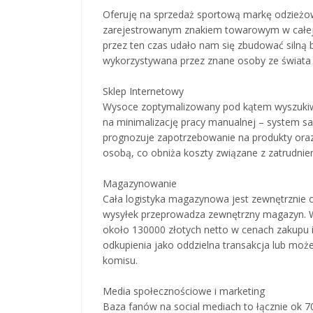
Oferuję na sprzedaż sportową markę odzieżow
zarejestrowanym znakiem towarowym w całej U
przez ten czas udało nam się zbudować silną ba
wykorzystywana przez znane osoby ze świata 
Sklep Internetowy
Wysoce zoptymalizowany pod kątem wyszukiwa
na minimalizację pracy manualnej – system 
prognozuje zapotrzebowanie na produkty oraz
osobą, co obniża koszty związane z zatrudnie
Magazynowanie
Cała logistyka magazynowa jest zewnętrznie 
wysyłek przeprowadza zewnętrzny magazyn. W
około 130000 złotych netto w cenach zakupu i 
odkupienia jako oddzielna transakcja lub mo
komisu.
Media społecznościowe i marketing
Baza fanów na social mediach to łącznie ok 7