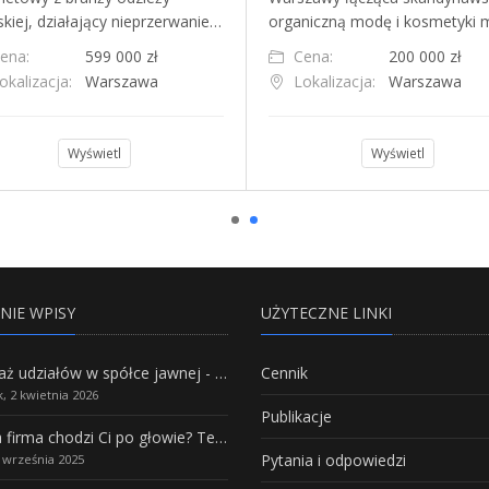
kiej, działający nieprzerwanie…
organiczną modę i kosmetyki
ena:
599 000 zł
Cena:
200 000 zł
okalizacja:
Warszawa
Lokalizacja:
Warszawa
Wyświetl
Wyświetl
NIE WPISY
UŻYTECZNE LINKI
Sprzedaż udziałów w spółce jawnej - Wszystko, co trzeba wiedzieć.
Cennik
, 2 kwietnia 2026
Publikacje
Własna firma chodzi Ci po głowie? Te branże mają największy potencjał rozwoju
Pytania i odpowiedzi
5 września 2025