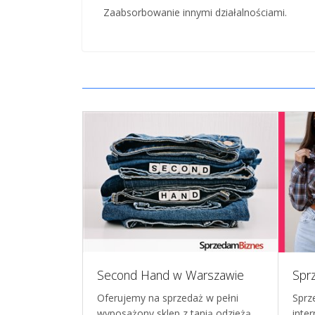
Zaabsorbowanie innymi działalnościami.
dzieżowa
Second Hand w Warszawie
OTOWĄ,
Oferujemy na sprzedaż w pełni
Sprz
ą, elegancką
wyposażony sklep z tanią odzieżą,
inte