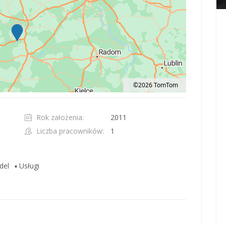
©2026 TomTom
t 100 pixels: right arrow. Pan left 100 pixels: left arrow. Pan up 100 pixels: up ar
Rok założenia:
2011
Liczba pracowników:
1
del
▪ Usługi