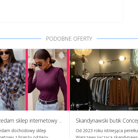
PODOBNE OFERTY
Sprzedam sklep internetowy z branży odzieży damskiej
edam dochodowy sklep
Od 2023 roku istniejąca perełk
rnetowy z branży odzieży
Warszawy łącząca skandynaw