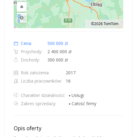
©2026 TomTom
Road
Location: Obwód królewiecki, Polska.
Map style: road.
Map shortcuts: Zoom out: hyphen. Zoom in: plus. Pan right 100 pixels: right
Cena:
500 000 zł
Przychody:
2 400 000 zł
Dochody:
300 000 zł
Rok założenia:
2017
Liczba pracowników:
16
Charakter działalności:
▪ Usługi
Zakres sprzedaży:
▪ Całość firmy
Opis oferty