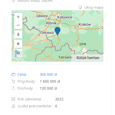
Bielsko-Biała, Śląskie
Ukryj mapę
©2026 TomTom
Road
Location: Polska.
Map style: road.
Map shortcuts: Zoom out: hyphen. Zoom in: plus. Pan right 100 pixels: right
Cena:
300 000 zł
Przychody:
1 600 000 zł
Dochody:
120 000 zł
Rok założenia:
2022
Liczba pracowników:
6