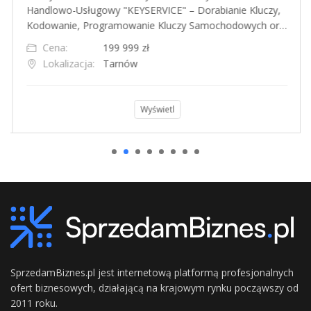
Handlowo-Usługowy "KEYSERVICE" – Dorabianie Kluczy,
Kodowanie, Programowanie Kluczy Samochodowych or…
Cena:
199 999 zł
Lokalizacja:
Tarnów
Wyświetl
SprzedamBiznes.pl jest internetową platformą profesjonalnych
ofert biznesowych, działającą na krajowym rynku począwszy od
2011 roku.