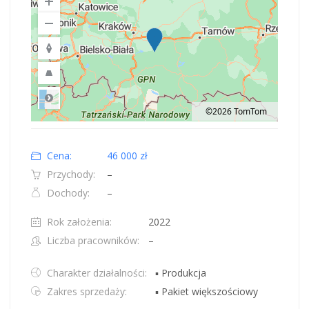
©2026 TomTom
Road
Location: Polska.
Map style: road.
Map shortcuts: Zoom out: hyphen. Zoom in: plus. Pan right 100 pixels: right
Cena:
46 000 zł
Przychody:
–
Dochody:
–
Rok założenia:
2022
Liczba pracowników:
–
Charakter działalności:
▪ Produkcja
Zakres sprzedaży:
▪ Pakiet większościowy