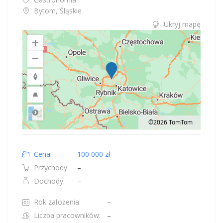
Bytom, Śląskie
Ukryj mapę
©2026 TomTom
Road
Location: Polska.
Map style: road.
Map shortcuts: Zoom out: hyphen. Zoom in: plus. Pan right 100 pixels: right
Cena:
100 000 zł
Przychody:
–
Dochody:
–
Rok założenia:
–
Liczba pracowników:
–