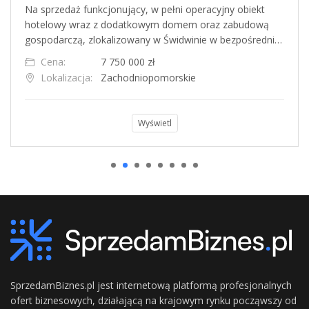
Na sprzedaż funkcjonujący, w pełni operacyjny obiekt
hotelowy wraz z dodatkowym domem oraz zabudową
gospodarczą, zlokalizowany w Świdwinie w bezpośredni…
Cena:
7 750 000 zł
Lokalizacja:
Zachodniopomorskie
Wyświetl
SprzedamBiznes.pl jest internetową platformą profesjonalnych
ofert biznesowych, działającą na krajowym rynku począwszy od