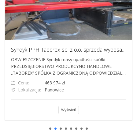
Syndyk PPH Taborex sp. z o.o. sprzeda wyposażenie zakładu produkcyjnego - lasery, prasy, spawarki
Linia do produkcji pu
dyk masy upadłości spółki
Sprzedam kompletną lini
WO PRODUKCYNO-HANDLOWE
styropianowych typu fis
A Z OGRANICZONĄ ODPOWIEDZIAL…
pudełek), dodatkowo mo
3 974 zł
Cena:
999 000
nowice
Lokalizacja:
Koszali
Wyświetl