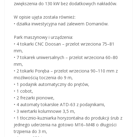
zwiększenia do 130 kW bez dodatkowych nakładów.
W opisie ujęta została również:
• działka inwestycyjna nad zalewem Domaniów.
Park maszynowy i urządzenia:
• 4 tokarki CNC Doosan – przelot wrzeciona 75–81
mm,
• 7 tokarek uniwersalnych – przelot wrzeciona 60–80
mm,
• 2 tokarki Poręba – przelot wrzeciona 90–110 mm z
możliwością toczenia do 9 m,
• 1 podajnik automatyczny do prętów,
• 1 cobot,
• 2 frezarki pionowe,
• 4 automaty tokarskie ATD-63 z podajnikami,
• 3 wiertarki kolumnowe 3,5 m,
• 1 tłocznio-kuzniarka horyzontalna do produkcji śrub z
jednego uderzenia na gotowo M16–M48 o długości
trzpienia do 3 m,