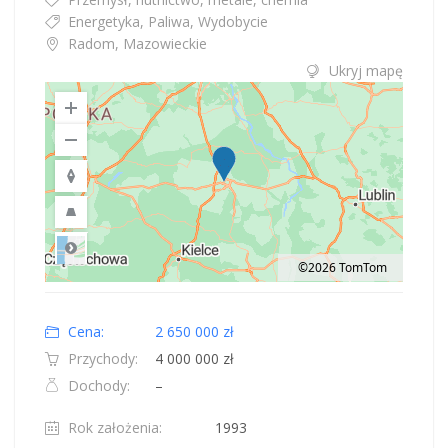
Energetyka, Paliwa, Wydobycie
Radom, Mazowieckie
Ukryj mapę
©2026 TomTom
Road
Location: Polska.
Map style: road.
Map shortcuts: Zoom out: hyphen. Zoom in: plus. Pan right 100 pixels: right
Cena:
2 650 000 zł
Przychody:
4 000 000 zł
Dochody:
–
Rok założenia:
1993