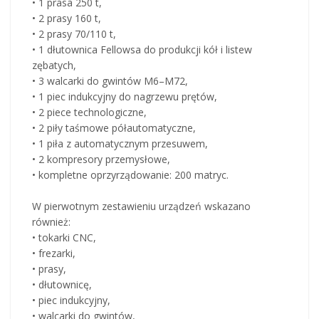
• 1 prasa 250 t,
• 2 prasy 160 t,
• 2 prasy 70/110 t,
• 1 dłutownica Fellowsa do produkcji kół i listew
zębatych,
• 3 walcarki do gwintów M6–M72,
• 1 piec indukcyjny do nagrzewu prętów,
• 2 piece technologiczne,
• 2 piły taśmowe półautomatyczne,
• 1 piła z automatycznym przesuwem,
• 2 kompresory przemysłowe,
• kompletne oprzyrządowanie: 200 matryc.
W pierwotnym zestawieniu urządzeń wskazano
również:
• tokarki CNC,
• frezarki,
• prasy,
• dłutownicę,
• piec indukcyjny,
• walcarki do gwintów,