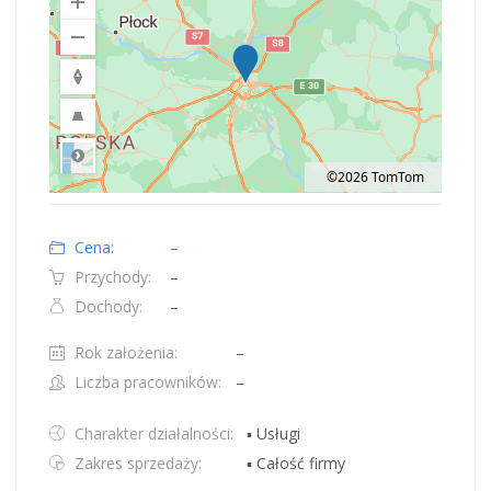
©2026 TomTom
Road
Location: Obwód królewiecki, Polska.
Map style: road.
Map shortcuts: Zoom out: hyphen. Zoom in: plus. Pan right 100 pixels: right
Cena:
–
Przychody:
–
Dochody:
–
Rok założenia:
–
Liczba pracowników:
–
Charakter działalności:
▪ Usługi
Zakres sprzedaży:
▪ Całość firmy