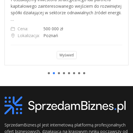
kapitałowego zainteresowanego wejściem do rozwiniętej
spółki działającej w sektorze odnawialnych źródeł energii.
…
Cena:
500 000 zł
Lokalizacja:
Poznań
Wyświetl
SprzedamBiznes.pl jest internetową platformą profesjonalnych
ofert biznesowych, działającą na krajowym rynku począwszy od