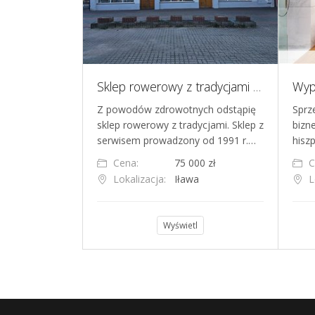
Hurtownia tkanin i dodatków krawieckich
Sklep rowerowy z tradycjami - dochodowy
na emeryturę
Z powodów zdrowotnych odstąpię
Sprz
ży działającą
sklep rowerowy z tradycjami. Sklep z
bizne
ię tkanin i do…
serwisem prowadzony od 1991 r.…
hisz
000 zł
Cena:
75 000 zł
C
ziny
Lokalizacja:
Iława
L
l
Wyświetl