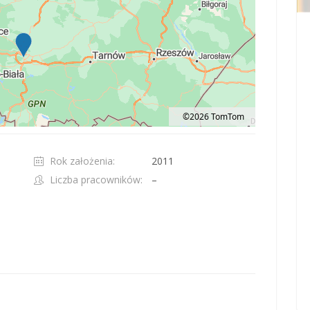
©2026 TomTom
t 100 pixels: right arrow. Pan left 100 pixels: left arrow. Pan up 100 pixels: up ar
Rok założenia:
2011
Liczba pracowników:
–