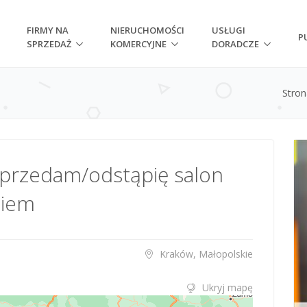
FIRMY NA
NIERUCHOMOŚCI
USŁUGI
P
SPRZEDAŻ
KOMERCYJNE
DORADCZE
Stro
sprzedam/odstąpię salon
niem
Kraków, Małopolskie
Ukryj mapę