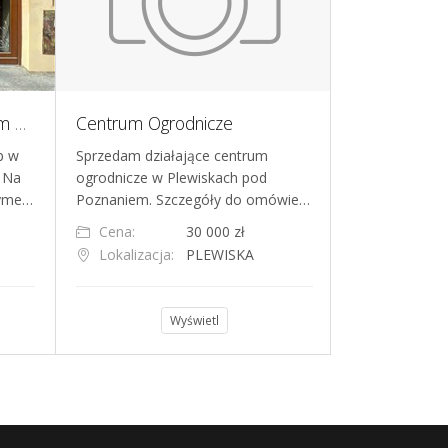
Sklep obuwniczy w centrum miasta
Centrum Ogrodnicze
p w
Sprzedam działające centrum
Sprzedaję bizn
² Na
ogrodnicze w Plewiskach pod
spożywczych 
tyme…
Poznaniem. Szczegóły do omówie…
beczkach. To 
Cena:
30 000 zł
Cena:
Lokalizacja:
PLEWISKA
Lokalizacja
Wyświetl