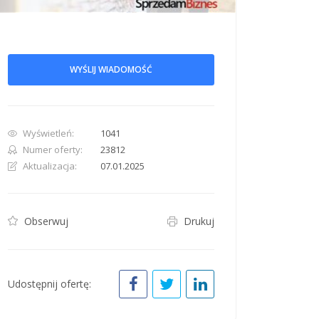
WYŚLIJ WIADOMOŚĆ
Wyświetleń:
1041
row. Pan down 100 pixels: down arrow. Rotate 15 degrees clockwise: shift + right arr
Numer oferty:
23812
Aktualizacja:
07.01.2025
Obserwuj
Drukuj
Udostępnij ofertę: