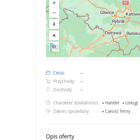
Road
Location: Polska.
Map style: road.
Map shortcuts: Zoom out: hyphen. Zoom in: plus. Pan righ
Cena:
–
Przychody:
–
Dochody:
–
Charakter działalności:
▪ Handel
▪ Usługi
Zakres sprzedaży:
▪ Całość firmy
Opis oferty