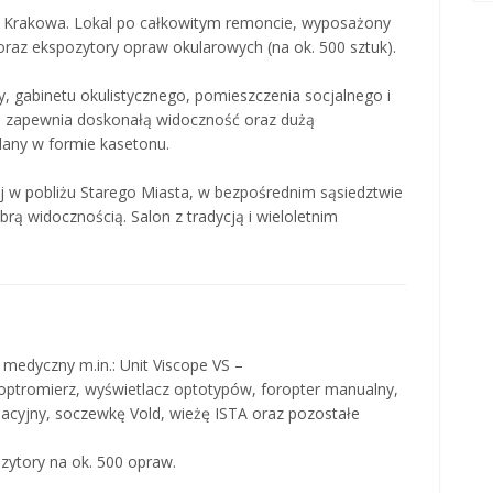
 Krakowa. Lokal po całkowitym remoncie, wyposażony
raz ekspozytory opraw okularowych (na ok. 500 sztuk).
ży, gabinetu okulistycznego, pomieszczenia socjalnego i
ra zapewnia doskonałą widoczność oraz dużą
lany w formie kasetonu.
ej w pobliżu Starego Miasta, w bezpośrednim sąsiedztwie
rą widocznością. Salon z tradycją i wieloletnim
 medyczny m.in.: Unit Viscope VS –
optromierz, wyświetlacz optotypów, foropter manualny,
acyjny, soczewkę Vold, wieżę ISTA oraz pozostałe
ytory na ok. 500 opraw.