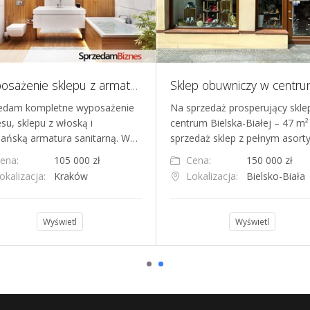
Wyposażenie sklepu z armaturą sanitarną
edam kompletne wyposażenie
Na sprzedaż prosperujący skle
su, sklepu z włoską i
centrum Bielska-Białej – 47 m
pańską armatura sanitarną. W…
sprzedaż sklep z pełnym asor
ena:
105 000 zł
Cena:
150 000 zł
okalizacja:
Kraków
Lokalizacja:
Bielsko-Biała
Wyświetl
Wyświetl