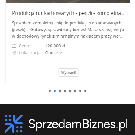
Produkcja rur karbowanych - peszli - kompletna linia produkcyjna
Sprzedam kompletną linię do produkcji rur karbowanych
(peszli) – Gotowy, sprawdzony biznes! Masz szansę wejść
w dochodowy rynek z minimalnym nakładem pracy wdr…
Cena:
420 000 zł
Lokalizacja:
Opolskie
Wyświetl