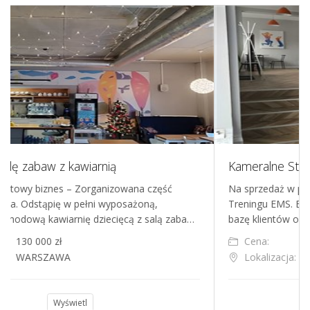
Kameralne Studio treningu EMS w Warszaw
zęść
Na sprzedaż w pełni funkcjonujące, kameralne Stud
ą,
Treningu EMS. Biznes działa operacyjnie, posiada st
salą zaba…
bazę klientów oraz realne możliwości zwiększenia p
Cena:
80 000 zł
Lokalizacja:
Warszawa
Wyświetl