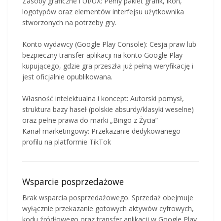
Zasoby graficzne i UI/UX: Pełny pakiet grafik, ikon,
logotypów oraz elementów interfejsu użytkownika
stworzonych na potrzeby gry.
Konto wydawcy (Google Play Console): Cesja praw lub
bezpieczny transfer aplikacji na konto Google Play
kupującego, gdzie gra przeszła już pełną weryfikację i
jest oficjalnie opublikowana.
Własność intelektualna i koncept: Autorski pomysł,
struktura bazy haseł (polskie absurdy/klasyki weselne)
oraz pełne prawa do marki „Bingo z Życia”
Kanał marketingowy: Przekazanie dedykowanego
profilu na platformie TikTok
Wsparcie posprzedażowe
Brak wsparcia posprzedażowego. Sprzedaż obejmuje
wyłącznie przekazanie gotowych aktywów cyfrowych,
kodu źródłowego oraz transfer aplikacji w Google Play