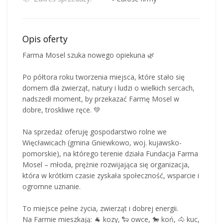
Opis oferty
Farma Mosel szuka nowego opiekuna 🌿
Po półtora roku tworzenia miejsca, które stało się
domem dla zwierząt, natury i ludzi o wielkich sercach,
nadszedł moment, by przekazać Farmę Mosel w
dobre, troskliwe ręce. 💚
Na sprzedaż oferuję gospodarstwo rolne we
Więcławicach (gmina Gniewkowo, woj. kujawsko-
pomorskie), na którego terenie działa Fundacja Farma
Mosel – młoda, prężnie rozwijająca się organizacja,
która w krótkim czasie zyskała społeczność, wsparcie i
ogromne uznanie.
To miejsce pełne życia, zwierząt i dobrej energii.
Na Farmie mieszkają: 🐐 kozy, 🐑 owce, 🐎 koń, 🐴 kuc,