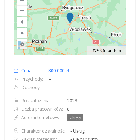
©2026 TomTom
Road
Location: Obwód królewiecki, Polska.
Map style: road.
Map shortcuts: Zoom out: hyphen. Zoom in: plus. Pan right 100 pixels: right
Cena:
800 000 zł
Przychody:
–
Dochody:
–
Rok założenia:
2023
Liczba pracowników:
8
Adres internetowy:
Ukryty
Charakter działalności:
▪ Usługi
Zakres sprzedaży:
▪ Całość firmy