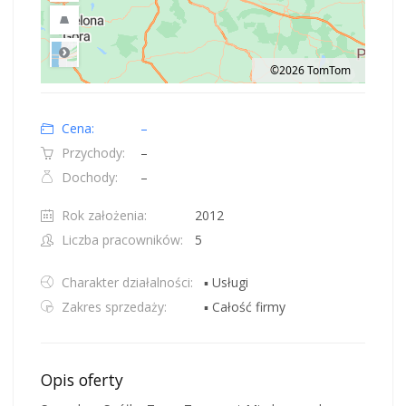
©2026 TomTom
Road
Location: Polska.
Map style: road.
Map shortcuts: Zoom out: hyphen. Zoom in: plus. Pan right 100 pixels: right
Cena:
–
Przychody:
–
Dochody:
–
Rok założenia:
2012
Liczba pracowników:
5
Charakter działalności:
▪ Usługi
Zakres sprzedaży:
▪ Całość firmy
Opis oferty