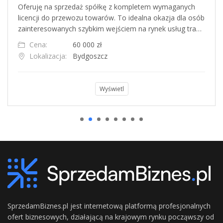
Oferuję na sprzedaż spółkę z kompletem wymaganych
licencji do przewozu towarów. To idealna okazja dla osób
zainteresowanych szybkim wejściem na rynek usług tra…
Cena:
60 000 zł
Lokalizacja:
Bydgoszcz
Wyświetl
SprzedamBiznes.pl jest internetową platformą profesjonalnych
ofert biznesowych, działającą na krajowym rynku począwszy od