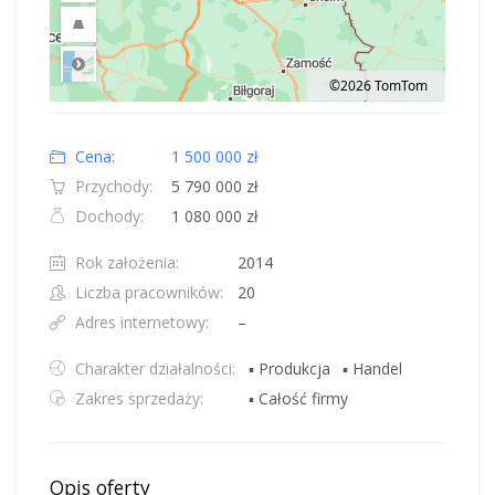
©2026 TomTom
Road
Location: Polska.
Map style: road.
Map shortcuts: Zoom out: hyphen. Zoom in: plus. Pan right 100 pixels: right
Cena:
1 500 000 zł
Przychody:
5 790 000 zł
Dochody:
1 080 000 zł
Rok założenia:
2014
Liczba pracowników:
20
Adres internetowy:
–
Charakter działalności:
▪ Produkcja
▪ Handel
Zakres sprzedaży:
▪ Całość firmy
Opis oferty