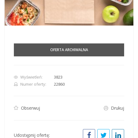
OFERTA ARCHIWALNA
Wyświetleń:
3823
Numer oferty:
22860
Obserwuj
Drukuj
Udostępnij ofertę: