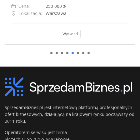
Cena:
250 000 zł
Lokalizacja:
Warszawa
Wyświetl
SprzedamBiznes.pl jest internetową platformą profesjonalnych
ofert biznesowych, działającą na krajowym rynku począwszy od
2011 roku.
Operatorem serwisu jest firma
Skytech IT Sp. z o.o. w Krakowie.